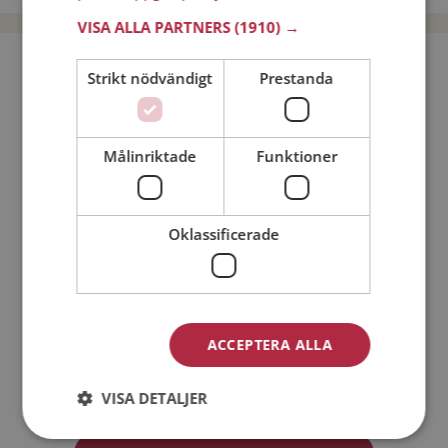
VISA ALLA PARTNERS
(1910) →
Bli medlem utan kostnad!
Strikt nödvändigt
Prestanda
Jag är en:
Man
Kvinna
Målinriktade
Funktioner
Min ålder:
Oklassificerade
ACCEPTERA ALLA
Jag accepterar
Medlemsvillkoren
VISA DETALJER
Jag accepterar
Personuppgiftspolicyn