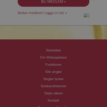
Redan medlem? Logga in här »
prot
prot
Priva
Priva
Startsidan
Om Mötesplatsen
Funktioner
Sök singlar
Singlar tycker
Solskenshistorier
Dejta säkert
Kontakt