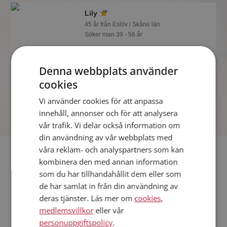
Lily
45 år från Eslöv i Skåne län
Söker man 39 - 56 år
Du kan chatta live med Lily och alla
andra singlar om du är medlem på
Denna webbplats använder
Mötesplatsen. Du kan bli medlem fort
och enkelt.
cookies
Vi använder cookies för att anpassa
innehåll, annonser och för att analysera
vår trafik. Vi delar också information om
din användning av vår webbplats med
våra reklam- och analyspartners som kan
Fler singlar
kombinera den med annan information
som du har tillhandahållit dem eller som
Fler singelkvinnor från Eslöv
:
Malin
,
Kathie
,
Dorota
de har samlat in från din användning av
Män från Eslöv
deras tjänster. Läs mer om
cookies
,
Dejta kvinnor i Sverige
medlemsvillkor
eller vår
Dejta män i Sverige
personuppgiftspolicy
.