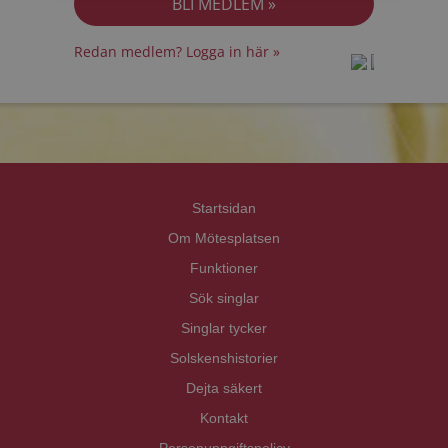
Redan medlem? Logga in här »
prot
prot
Priva
Priva
Startsidan
Om Mötesplatsen
Funktioner
Sök singlar
Singlar tycker
Solskenshistorier
Dejta säkert
Kontakt