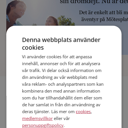
Denna webbplats använder
cookies
Vi använder cookies för att anpassa
]
innehåll, annonser och för att analysera
vår trafik. Vi delar också information om
din användning av vår webbplats med
våra reklam- och analyspartners som kan
Fler singlar
kombinera den med annan information
som du har tillhandahållit dem eller som
Andra singlar från Helsingborg
de har samlat in från din användning av
Kvinnor från Helsingborg
deras tjänster. Läs mer om
cookies
,
Dejta kvinnor i Sverige
medlemsvillkor
eller vår
Dejta män i Sverige
personuppgiftspolicy
.