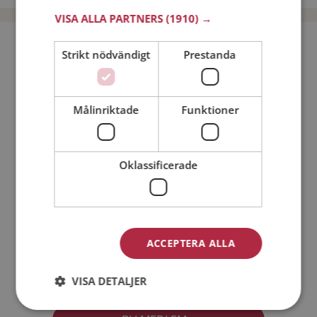
VISA ALLA PARTNERS
(1910) →
Bli medlem utan kostnad!
Strikt nödvändigt
Prestanda
Jag är en:
Man
Kvinna
Målinriktade
Funktioner
Min ålder:
Oklassificerade
ACCEPTERA ALLA
Jag accepterar
Medlemsvillkoren
VISA DETALJER
Jag accepterar
Personuppgiftspolicyn