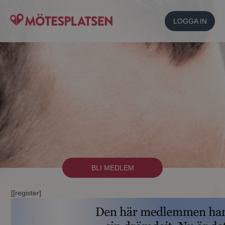
LOGGA IN
BLI MEDLEM
[[register]