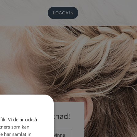
LOGGA IN
medlem utan kostnad!
fik. Vi delar också
tners som kan
e har samlat in
Man
Kvinna