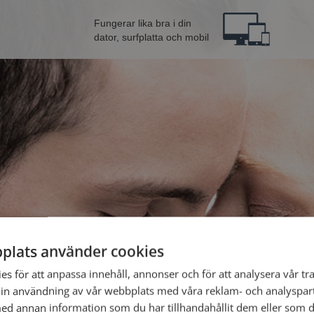
Fungerar lika bra i din
dator, surfplatta och mobil
plats använder cookies
rån Avesta
Bli 
s för att anpassa innehåll, annonser och för att analysera vår tra
in användning av vår webbplats med våra reklam- och analyspar
d annan information som du har tillhandahållit dem eller som d
Jag är en: