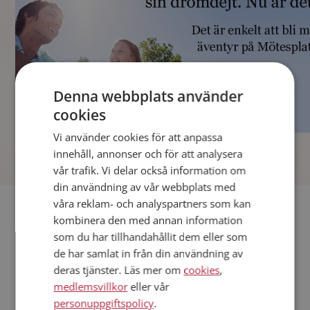
Denna webbplats använder
cookies
Vi använder cookies för att anpassa
]
innehåll, annonser och för att analysera
vår trafik. Vi delar också information om
din användning av vår webbplats med
våra reklam- och analyspartners som kan
Fler singlar
kombinera den med annan information
som du har tillhandahållit dem eller som
Andra singlar från Herrljunga
de har samlat in från din användning av
Män från Herrljunga
deras tjänster. Läs mer om
cookies
,
Dejta kvinnor i Sverige
medlemsvillkor
eller vår
Dejta män i Sverige
personuppgiftspolicy
.