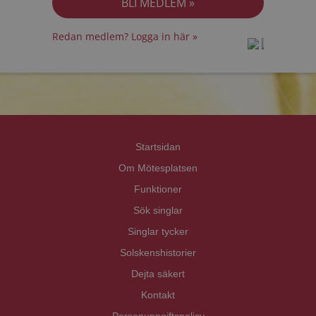
Redan medlem? Logga in här »
prot
prot
Priva
Priva
Startsidan
Om Mötesplatsen
Funktioner
Sök singlar
Singlar tycker
Solskenshistorier
Dejta säkert
Kontakt