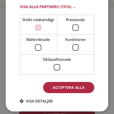
VISA ALLA PARTNERS
(1910) →
Bli medlem utan kostnad!
Strikt nödvändigt
Prestanda
Jag är en:
Man
Kvinna
Målinriktade
Funktioner
Min ålder:
Oklassificerade
ACCEPTERA ALLA
Jag accepterar
Medlemsvillkoren
VISA DETALJER
Jag accepterar
Personuppgiftspolicyn