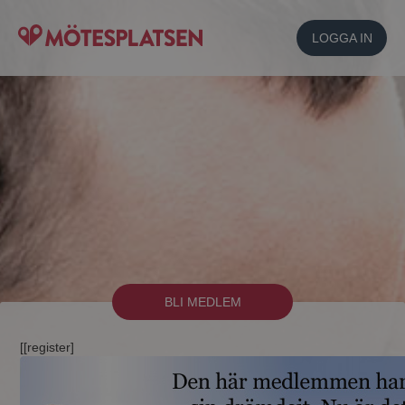
LOGGA IN
BLI MEDLEM
[[register]