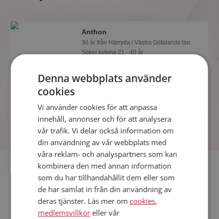
Anthon
30 år från Härryda i Västra Götalands län
Söker kvinna 21 - 40 år
Du kan chatta live med Anthon och alla
Denna webbplats använder
andra singlar om du är medlem på
Mötesplatsen. Du kan bli medlem fort
cookies
och enkelt.
Vi använder cookies för att anpassa
innehåll, annonser och för att analysera
vår trafik. Vi delar också information om
din användning av vår webbplats med
våra reklam- och analyspartners som kan
Fler singlar
kombinera den med annan information
som du har tillhandahållit dem eller som
de har samlat in från din användning av
Fler singelmän från Härryda
:
Alex
,
Bertil Mossberg
,
Tom
deras tjänster. Läs mer om
cookies
,
Kvinnor från Härryda
medlemsvillkor
eller vår
Dejta kvinnor i Sverige