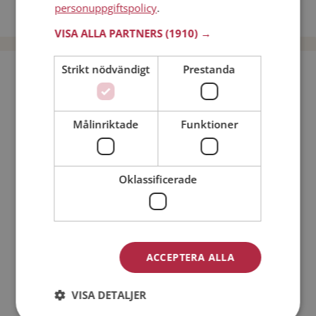
personuppgiftspolicy
.
Dejta män i Sverige
VISA ALLA PARTNERS
(1910) →
Strikt nödvändigt
Prestanda
Bli medlem utan kostnad!
Jag är en:
Man
Kvinna
Målinriktade
Funktioner
Min ålder:
Oklassificerade
ACCEPTERA ALLA
VISA DETALJER
Jag accepterar
Medlemsvillkoren