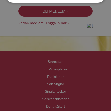
Jag accepterar
Personuppgiftspolicyn
Redan medlem? Logga in här »
prot
prot
Priva
Priva
Startsidan
Om Mötesplatsen
Funktioner
Sök singlar
Singlar tycker
Solskenshistorier
Dejta säkert