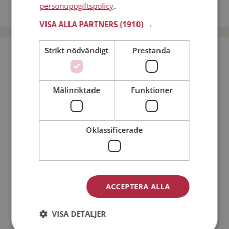
personuppgiftspolicy
.
Dejta män i Sverige
VISA ALLA PARTNERS
(1910) →
Strikt nödvändigt
Prestanda
Bli medlem utan kostnad!
Jag är en:
Man
Kvinna
Målinriktade
Funktioner
Min ålder:
Oklassificerade
ACCEPTERA ALLA
VISA DETALJER
Jag accepterar
Medlemsvillkoren