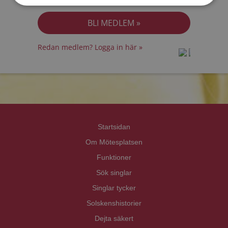
Jag accepterar
Personuppgiftspolicyn
Redan medlem? Logga in här »
prot
prot
Priva
Priva
Startsidan
Om Mötesplatsen
Funktioner
Sök singlar
Singlar tycker
Solskenshistorier
Dejta säkert