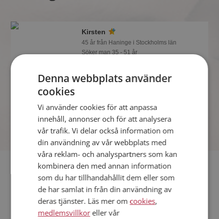
Kirsten
45 år från Haninge i Stockholms län
Söker man 35 - 51 år
Tror du Kirsten har ett fotoalbum på
Denna webbplats använder
Mötesplatsen? Bli medlem och kolla.
Det finns tusentals fotoalbum med
cookies
spännande bilder på siten.
Vi använder cookies för att anpassa
Online nu!
innehåll, annonser och för att analysera
vår trafik. Vi delar också information om
din användning av vår webbplats med
våra reklam- och analyspartners som kan
Fler singlar
kombinera den med annan information
som du har tillhandahållit dem eller som
de har samlat in från din användning av
Fler singelkvinnor från Haninge
:
Sussie
,
Nathalie
,
Viktoria
deras tjänster. Läs mer om
cookies
,
Män från Haninge
medlemsvillkor
eller vår
Dejta kvinnor i Sverige