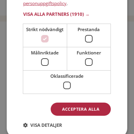
personuppgiftspolicy
.
Dejta män i Sverige
VISA ALLA PARTNERS
(1910) →
Strikt nödvändigt
Prestanda
Bli medlem utan kostnad!
Jag är en:
Man
Kvinna
Målinriktade
Funktioner
Min ålder:
Oklassificerade
ACCEPTERA ALLA
VISA DETALJER
Jag accepterar
Medlemsvillkoren