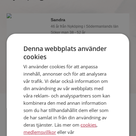
Sandra
46 år från Nyköping i Södermanlands län
Söker man 38 - 52 år
Gillar du att resa? Det kanske Sandra
Denna webbplats använder
också gör, bli medlem nu för att ta reda
på det och mängder av andra
cookies
spännande fakta.
Vi använder cookies för att anpassa
innehåll, annonser och för att analysera
vår trafik. Vi delar också information om
din användning av vår webbplats med
våra reklam- och analyspartners som kan
Fler singlar
kombinera den med annan information
som du har tillhandahållit dem eller som
de har samlat in från din användning av
Fler singelkvinnor från Nyköping
:
Elin
,
Liza
,
Mia
deras tjänster. Läs mer om
cookies
,
Män från Nyköping
medlemsvillkor
eller vår
Dejta kvinnor i Sverige