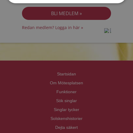
Jag accepterar
Personuppgiftspolicyn
Redan medlem? Logga in här »
prot
prot
Priva
Priva
Startsidan
Om Mötesplatsen
Funktioner
Sök singlar
Singlar tycker
Solskenshistorier
Dejta säkert