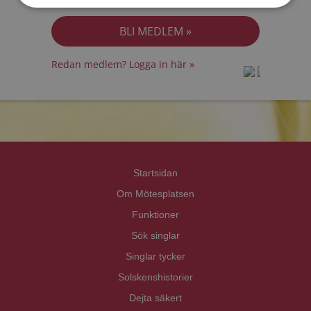
Jag accepterar
Personuppgiftspolicyn
Redan medlem? Logga in här »
prot
prot
Priva
Priva
Startsidan
Om Mötesplatsen
Funktioner
Sök singlar
Singlar tycker
Solskenshistorier
Dejta säkert