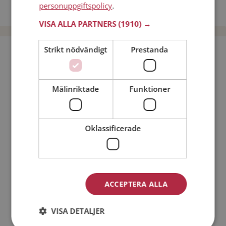
personuppgiftspolicy
.
Dejta män i Sverige
VISA ALLA PARTNERS
(1910) →
Strikt nödvändigt
Prestanda
Bli medlem utan kostnad!
Jag är en:
Man
Kvinna
Målinriktade
Funktioner
Min ålder:
Oklassificerade
ACCEPTERA ALLA
VISA DETALJER
Jag accepterar
Medlemsvillkoren