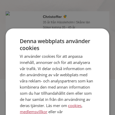
Christoffer
35 år från Hässleholm i Skåne län
Söker kvinna 35 - 45 år
Om en minut kan du vara medlem på
Denna webbplats använder
Mötesplatsen och se om Christoffer är
tankspridd eller händig! Det är enklare
cookies
att hitta kärleken på nätet!
Vi använder cookies för att anpassa
innehåll, annonser och för att analysera
vår trafik. Vi delar också information om
din användning av vår webbplats med
våra reklam- och analyspartners som kan
Fler singlar
kombinera den med annan information
som du har tillhandahållit dem eller som
de har samlat in från din användning av
Fler singelmän från Hässleholm
:
Dimitri
,
Alf
,
Gerald
deras tjänster. Läs mer om
cookies
,
Kvinnor från Hässleholm
medlemsvillkor
eller vår
Dejta kvinnor i Sverige