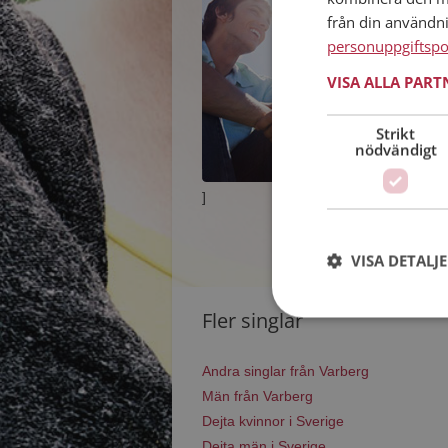
från din användn
personuppgiftspo
VISA ALLA PAR
Strikt
nödvändigt
]
VISA DETALJ
Fler singlar
Andra singlar från Varberg
Män från Varberg
Dejta kvinnor i Sverige
Dejta män i Sverige