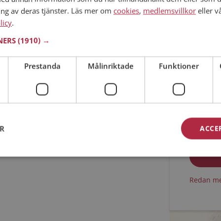
ing av deras tjänster. Läs mer om
cookies
,
medlemsvillkor
eller v
Min ålder
licy
.
TNERS
(1910) →
Prestanda
Målinriktade
Funktioner
Jag acc
ER
ACCE
Jag acc
Redan me