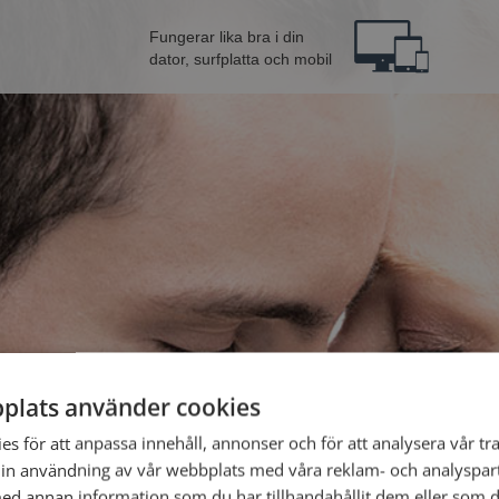
Fungerar lika bra i din
dator, surfplatta och mobil
plats använder cookies
Bli 
s för att anpassa innehåll, annonser och för att analysera vår tra
in användning av vår webbplats med våra reklam- och analyspar
Jag är en:
d annan information som du har tillhandahållit dem eller som d