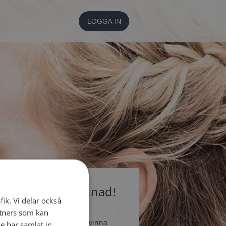
LOGGA IN
medlem utan kostnad!
fik. Vi delar också
tners som kan
Man
Kvinna
e har samlat in