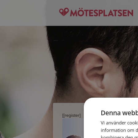
Denna webb
[[register]
Vi använder cookie
information om d
kombinera den me