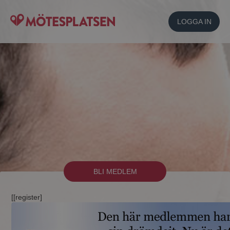
LOGGA IN
BLI MEDLEM
[[register]