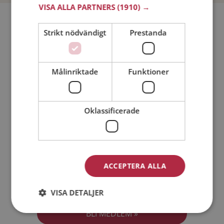
VISA ALLA PARTNERS
(1910) →
Bli medlem utan kostnad!
Strikt nödvändigt
Prestanda
Jag är en:
Man
Kvinna
Målinriktade
Funktioner
Min ålder:
Oklassificerade
ACCEPTERA ALLA
Jag accepterar
Medlemsvillkoren
VISA DETALJER
Jag accepterar
Personuppgiftspolicyn