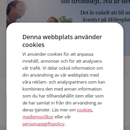
Denna webbplats använder
cookies
Vi använder cookies för att anpassa
]
innehåll, annonser och för att analysera
vår trafik. Vi delar också information om
din användning av vår webbplats med
våra reklam- och analyspartners som kan
Fler singlar
kombinera den med annan information
som du har tillhandahållit dem eller som
Andra singlar från Stockholm
de har samlat in från din användning av
deras tjänster. Läs mer om
cookies
,
Dejta män i Sverige
medlemsvillkor
eller vår
Dejta kvinnor i Sverige
personuppgiftspolicy
.