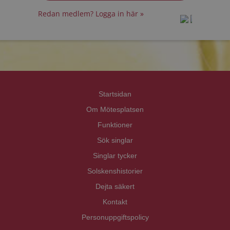
Redan medlem? Logga in här »
prot
prot
Priva
Priva
Startsidan
Om Mötesplatsen
Funktioner
Sök singlar
Singlar tycker
Solskenshistorier
Dejta säkert
Kontakt
Personuppgiftspolicy