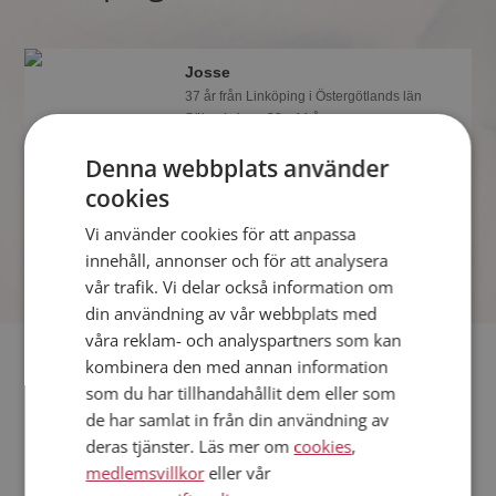
Josse
37 år från Linköping i Östergötlands län
Söker kvinna 33 - 44 år
Vad jobbar Josse med? Som medlem
Denna webbplats använder
på Mötesplatsen får du reda på alla
cookies
möjliga detaljer om alla singlarna.
Vi använder cookies för att anpassa
innehåll, annonser och för att analysera
vår trafik. Vi delar också information om
din användning av vår webbplats med
våra reklam- och analyspartners som kan
Fler singlar
kombinera den med annan information
som du har tillhandahållit dem eller som
Fler singelkvinnor från Linköping
:
Nathalie
,
Anneli
,
Lome
de har samlat in från din användning av
deras tjänster. Läs mer om
cookies
,
Män från Linköping
medlemsvillkor
eller vår
Dejta kvinnor i Sverige