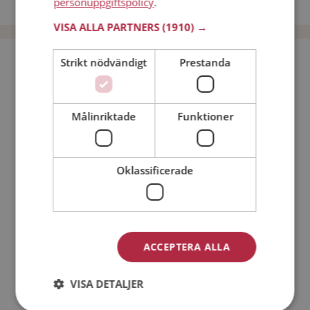
personuppgiftspolicy
.
Dejta män i Sverige
VISA ALLA PARTNERS
(1910) →
Bli medlem utan kostnad!
Strikt nödvändigt
Prestanda
Jag är en:
Man
Kvinna
Målinriktade
Funktioner
Min ålder:
Oklassificerade
ACCEPTERA ALLA
VISA DETALJER
Jag accepterar
Medlemsvillkoren
Jag accepterar
Personuppgiftspolicyn