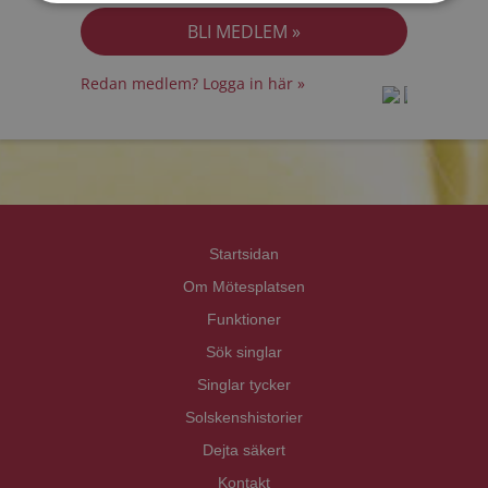
Redan medlem? Logga in här »
prot
prot
Priva
Priva
Startsidan
Om Mötesplatsen
Funktioner
Sök singlar
Singlar tycker
Solskenshistorier
Dejta säkert
Kontakt