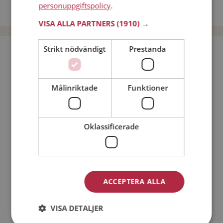
personuppgiftspolicy
.
Dejta män i Sverige
VISA ALLA PARTNERS
(1910) →
Strikt nödvändigt
Prestanda
Bli medlem utan kostnad!
Jag är en:
Man
Kvinna
Målinriktade
Funktioner
Min ålder:
Oklassificerade
ACCEPTERA ALLA
VISA DETALJER
Jag accepterar
Medlemsvillkoren