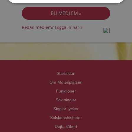
Jag accepterar
Personuppgiftspolicyn
Redan medlem? Logga in här »
prot
prot
Priva
Priva
Startsidan
Om Mötesplatsen
Funktioner
Sök singlar
Singlar tycker
Solskenshistorier
Dejta säkert