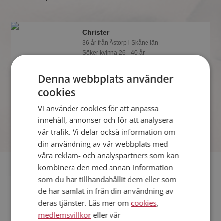
Christer
36 år från Åstorp i Skåne län
Söker kvinna 26 - 40 år
Vill du veta om Christer är rätt för dig?
Denna webbplats använder
Bli medlem och se vad Christer gillar
att göra på kvällarna. Kanske en
cookies
träningsfantast som du?
Vi använder cookies för att anpassa
innehåll, annonser och för att analysera
vår trafik. Vi delar också information om
din användning av vår webbplats med
våra reklam- och analyspartners som kan
Fler singlar
kombinera den med annan information
som du har tillhandahållit dem eller som
de har samlat in från din användning av
Fler singelmän från Åstorp
:
Lee
,
Kim
,
Roshé
deras tjänster. Läs mer om
cookies
,
Kvinnor från Åstorp
medlemsvillkor
eller vår
Dejta kvinnor i Sverige