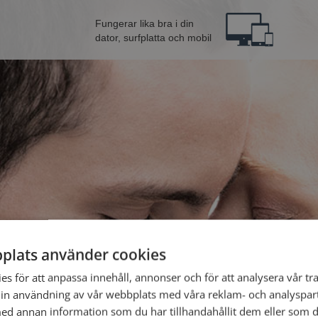
Fungerar lika bra i din
dator, surfplatta och mobil
plats använder cookies
 från Kramfors
Bli 
s för att anpassa innehåll, annonser och för att analysera vår tra
in användning av vår webbplats med våra reklam- och analyspar
d annan information som du har tillhandahållit dem eller som d
Jag är en: