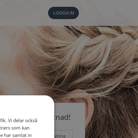
LOGGA IN
medlem utan kostnad!
fik. Vi delar också
tners som kan
e har samlat in
Man
Kvinna