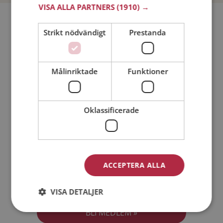
VISA ALLA PARTNERS
(1910) →
Bli medlem utan kostnad!
Strikt nödvändigt
Prestanda
Jag är en:
Man
Kvinna
Målinriktade
Funktioner
Min ålder:
Oklassificerade
ACCEPTERA ALLA
Jag accepterar
Medlemsvillkoren
VISA DETALJER
Jag accepterar
Personuppgiftspolicyn