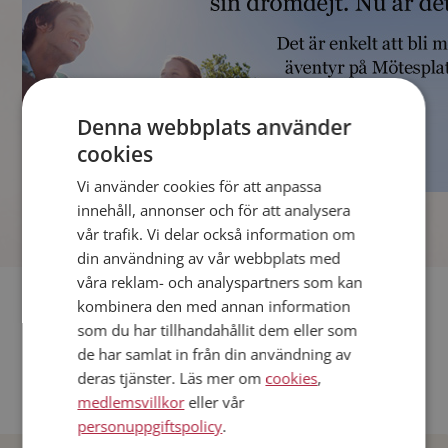
Denna webbplats använder
cookies
Vi använder cookies för att anpassa
]
innehåll, annonser och för att analysera
vår trafik. Vi delar också information om
din användning av vår webbplats med
våra reklam- och analyspartners som kan
Fler singlar
kombinera den med annan information
som du har tillhandahållit dem eller som
Andra singlar från Stockholm
de har samlat in från din användning av
deras tjänster. Läs mer om
cookies
,
Dejta män i Sverige
medlemsvillkor
eller vår
Dejta kvinnor i Sverige
personuppgiftspolicy
.