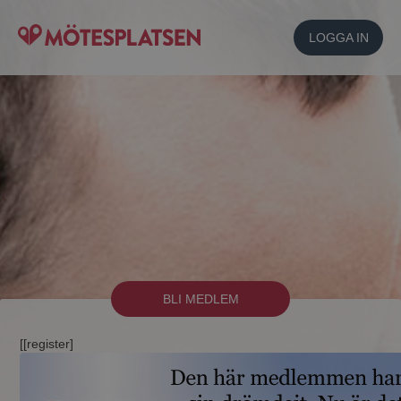
LOGGA IN
BLI MEDLEM
[[register]