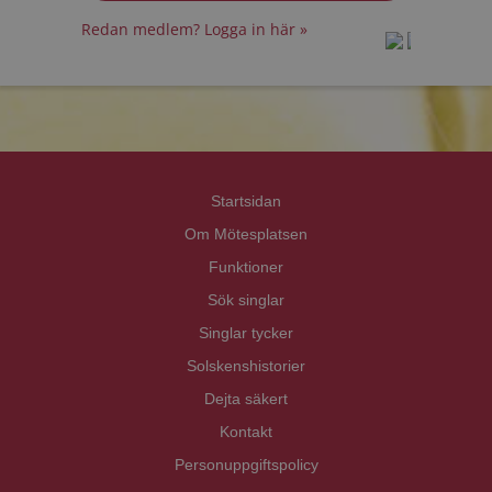
Redan medlem? Logga in här »
prot
prot
Priva
Priva
Startsidan
Om Mötesplatsen
Funktioner
Sök singlar
Singlar tycker
Solskenshistorier
Dejta säkert
Kontakt
Personuppgiftspolicy