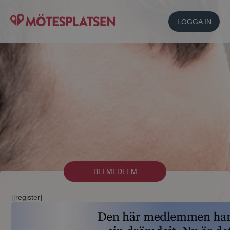
LOGGA IN
BLI MEDLEM
[[register]