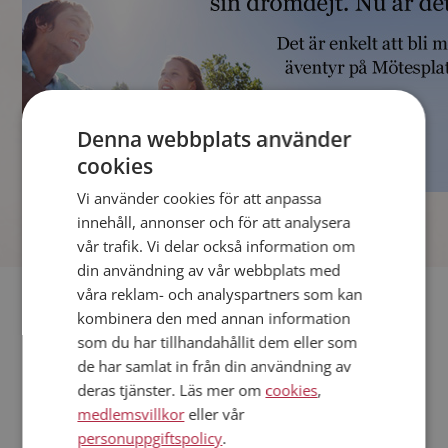
Denna webbplats använder
cookies
Vi använder cookies för att anpassa
]
innehåll, annonser och för att analysera
vår trafik. Vi delar också information om
din användning av vår webbplats med
våra reklam- och analyspartners som kan
Fler singlar
kombinera den med annan information
som du har tillhandahållit dem eller som
Andra singlar från Luleå
de har samlat in från din användning av
Män från Luleå
deras tjänster. Läs mer om
cookies
,
Dejta kvinnor i Sverige
medlemsvillkor
eller vår
Dejta män i Sverige
personuppgiftspolicy
.