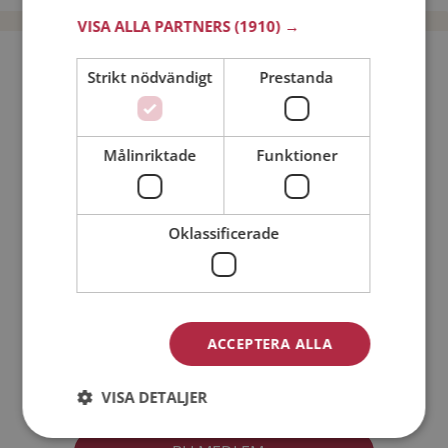
VISA ALLA PARTNERS
(1910) →
Bli medlem utan kostnad!
Strikt nödvändigt
Prestanda
Jag är en:
Man
Kvinna
Målinriktade
Funktioner
Min ålder:
Oklassificerade
ACCEPTERA ALLA
Jag accepterar
Medlemsvillkoren
VISA DETALJER
Jag accepterar
Personuppgiftspolicyn