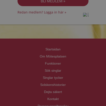
Redan medlem? Logga in här »
prot
prot
Priva
Priva
Startsidan
Om Mötesplatsen
Funktioner
Sök singlar
Singlar tycker
Solskenshistorier
Dejta säkert
Kontakt