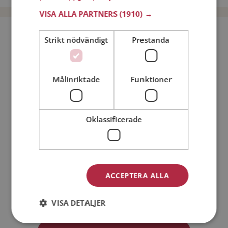
VISA ALLA PARTNERS
(1910) →
Bli medlem utan kostnad!
Strikt nödvändigt
Prestanda
Jag är en:
Man
Kvinna
Målinriktade
Funktioner
Min ålder:
Oklassificerade
ACCEPTERA ALLA
Jag accepterar
Medlemsvillkoren
VISA DETALJER
Jag accepterar
Personuppgiftspolicyn