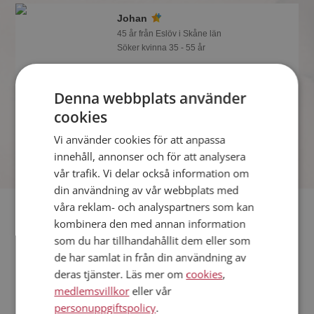
Johan
45 år från Eslöv i Skåne län
Söker kvinna 35 - 55 år
Gillar du att resa? Det kanske Johan
också gör, bli medlem nu för att ta reda
Denna webbplats använder
på det och mängder av andra
spännande fakta.
cookies
Online nu!
Vi använder cookies för att anpassa
innehåll, annonser och för att analysera
vår trafik. Vi delar också information om
din användning av vår webbplats med
våra reklam- och analyspartners som kan
Fler singlar
kombinera den med annan information
som du har tillhandahållit dem eller som
Fler singelmän från Eslöv
:
David
,
Daniel
,
Lars
de har samlat in från din användning av
Kvinnor från Eslöv
deras tjänster. Läs mer om
cookies
,
Dejta kvinnor i Sverige
medlemsvillkor
eller vår
Dejta män i Sverige
personuppgiftspolicy
.