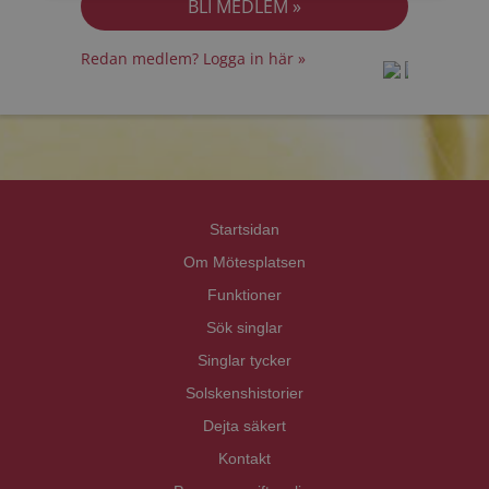
Redan medlem? Logga in här »
prot
prot
Priva
Priva
Startsidan
Om Mötesplatsen
Funktioner
Sök singlar
Singlar tycker
Solskenshistorier
Dejta säkert
Kontakt