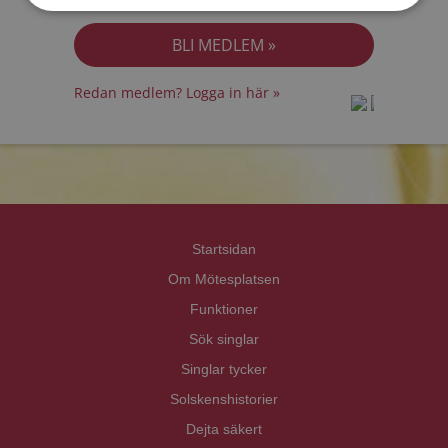
Jag accepterar
Personuppgiftspolicyn
Redan medlem? Logga in här »
prot
prot
Priva
Priva
Startsidan
Om Mötesplatsen
Funktioner
Sök singlar
Singlar tycker
Solskenshistorier
Dejta säkert