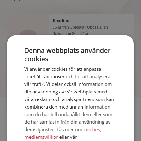
Emeline
36 år från Uppsala i Uppsala län
Söker man 30 - 42 år
Gillar du att resa? Det kanske Emeline
Denna webbplats använder
också gör, bli medlem nu för att ta reda
på det och mängder av andra
cookies
spännande fakta.
Vi använder cookies för att anpassa
innehåll, annonser och för att analysera
vår trafik. Vi delar också information om
din användning av vår webbplats med
våra reklam- och analyspartners som kan
Fler singlar
kombinera den med annan information
som du har tillhandahållit dem eller som
de har samlat in från din användning av
Fler singelkvinnor från Uppsala
:
Anna
,
Monika
,
Sonya
deras tjänster. Läs mer om
cookies
,
Män från Uppsala
medlemsvillkor
eller vår
Dejta kvinnor i Sverige