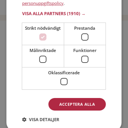
personuppgiftspolicy
.
Dejta män i Sverige
VISA ALLA PARTNERS
(1910) →
Strikt nödvändigt
Prestanda
Bli medlem utan kostnad!
Jag är en:
Man
Kvinna
Målinriktade
Funktioner
Min ålder:
Oklassificerade
ACCEPTERA ALLA
VISA DETALJER
Jag accepterar
Medlemsvillkoren