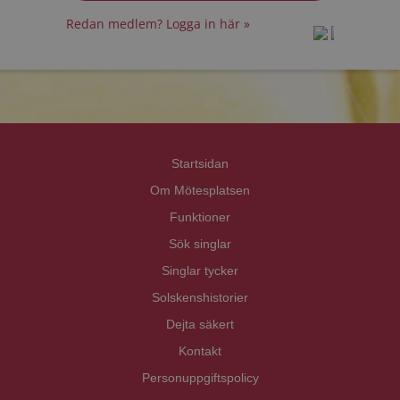
Redan medlem? Logga in här »
prot
prot
Priva
Priva
Startsidan
Om Mötesplatsen
Funktioner
Sök singlar
Singlar tycker
Solskenshistorier
Dejta säkert
Kontakt
Personuppgiftspolicy