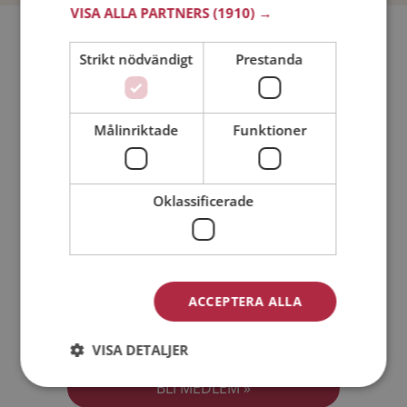
VISA ALLA PARTNERS
(1910) →
Bli medlem utan kostnad!
Strikt nödvändigt
Prestanda
Jag är en:
Man
Kvinna
Målinriktade
Funktioner
Min ålder:
Oklassificerade
ACCEPTERA ALLA
Jag accepterar
Medlemsvillkoren
VISA DETALJER
Jag accepterar
Personuppgiftspolicyn