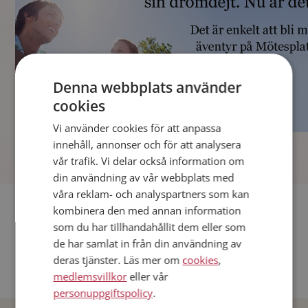
Denna webbplats använder
cookies
Vi använder cookies för att anpassa
]
innehåll, annonser och för att analysera
vår trafik. Vi delar också information om
din användning av vår webbplats med
våra reklam- och analyspartners som kan
Fler singlar
kombinera den med annan information
som du har tillhandahållit dem eller som
Andra singlar från Stockholm
de har samlat in från din användning av
deras tjänster. Läs mer om
cookies
,
Dejta män i Sverige
medlemsvillkor
eller vår
Dejta kvinnor i Sverige
personuppgiftspolicy
.