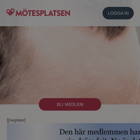
LOGGA IN
BLI MEDLEM
[[register]