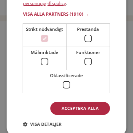
personuppgiftspolicy
.
Dejta män i Sverige
VISA ALLA PARTNERS
(1910) →
Strikt nödvändigt
Prestanda
Bli medlem utan kostnad!
Jag är en:
Man
Kvinna
Målinriktade
Funktioner
Min ålder:
Oklassificerade
ACCEPTERA ALLA
VISA DETALJER
Jag accepterar
Medlemsvillkoren