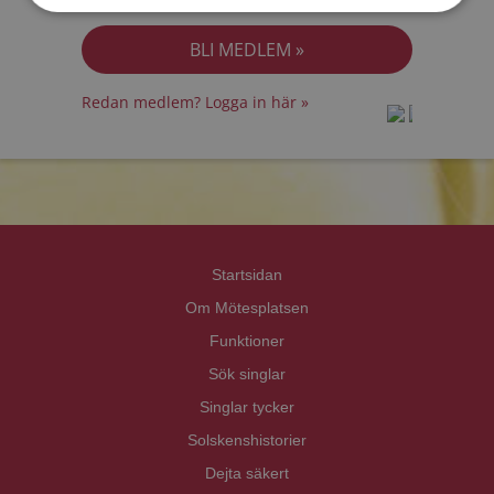
Jag accepterar
Personuppgiftspolicyn
Redan medlem? Logga in här »
prot
prot
Priva
Priva
Startsidan
Om Mötesplatsen
Funktioner
Sök singlar
Singlar tycker
Solskenshistorier
Dejta säkert