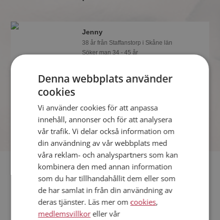
Jenny
38 år från Staffanstorp i Skåne län
Söker man 34 - 45 år
Vill du veta mer om Jenny? Du kan se
Denna webbplats använder
en fullständig profil med kuriosa och
foton om du är medlem på
cookies
Mötesplatsen.
Vi använder cookies för att anpassa
innehåll, annonser och för att analysera
vår trafik. Vi delar också information om
din användning av vår webbplats med
våra reklam- och analyspartners som kan
Fler singlar
kombinera den med annan information
som du har tillhandahållit dem eller som
de har samlat in från din användning av
Fler singelkvinnor från Staffanstorp
:
Beata
,
Maria
,
Bianka
deras tjänster. Läs mer om
cookies
,
Män från Staffanstorp
medlemsvillkor
eller vår
Dejta kvinnor i Sverige