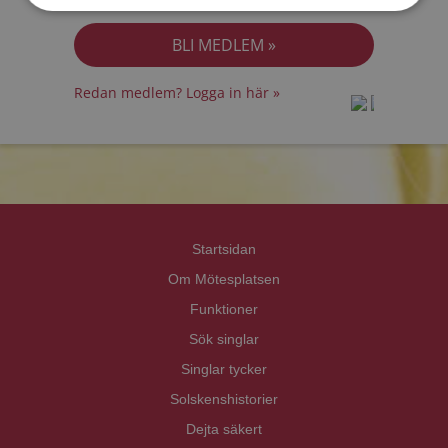
Jag accepterar
Personuppgiftspolicyn
Redan medlem? Logga in här »
prot
prot
Priva
Priva
Startsidan
Om Mötesplatsen
Funktioner
Sök singlar
Singlar tycker
Solskenshistorier
Dejta säkert