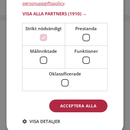
personuppgiftspolicy
.
Dejta män i Sverige
VISA ALLA PARTNERS
(1910) →
Strikt nödvändigt
Prestanda
Bli medlem utan kostnad!
Jag är en:
Man
Kvinna
Målinriktade
Funktioner
Min ålder:
Oklassificerade
ACCEPTERA ALLA
VISA DETALJER
Jag accepterar
Medlemsvillkoren