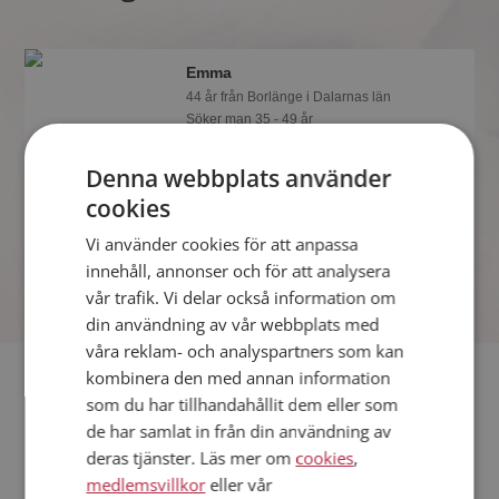
Emma
44 år från Borlänge i Dalarnas län
Söker man 35 - 49 år
Som medlem kan du visa upp dig för
Denna webbplats använder
Emma och tusentals andra singlar på
Mötesplatsen! Ta chansen att se vilka
cookies
som tycker att du är intressant.
Vi använder cookies för att anpassa
innehåll, annonser och för att analysera
vår trafik. Vi delar också information om
din användning av vår webbplats med
våra reklam- och analyspartners som kan
Fler singlar
kombinera den med annan information
som du har tillhandahållit dem eller som
de har samlat in från din användning av
Fler singelkvinnor från Borlänge
:
Katarina
,
Linda
,
Malin
deras tjänster. Läs mer om
cookies
,
Män från Borlänge
medlemsvillkor
eller vår
Dejta kvinnor i Sverige