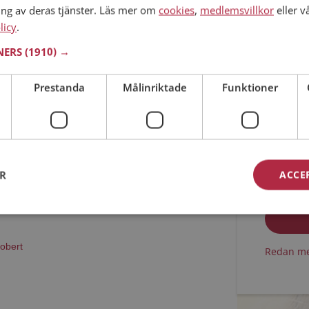
ing av deras tjänster. Läs mer om
cookies
,
medlemsvillkor
eller v
licy
.
Skåne län
Min ålder
46 år
TNERS
(1910) →
 ett fotoalbum på Mötesplatsen? Bli medlem och
s tusentals fotoalbum med spännande bilder på
Prestanda
Målinriktade
Funktioner
Jag acc
ER
ACCE
Jag acc
obert
Redan me