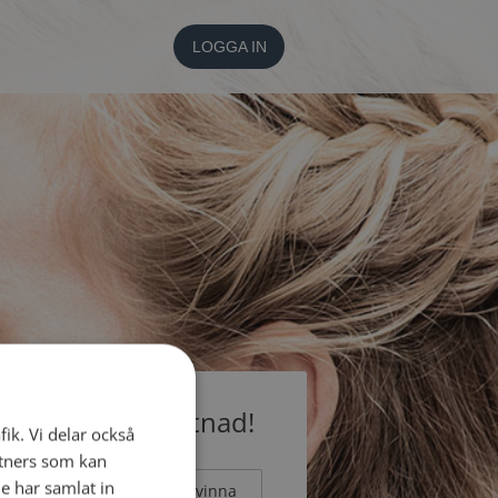
LOGGA IN
medlem utan kostnad!
fik. Vi delar också
tners som kan
e har samlat in
Man
Kvinna