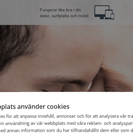
Fungerar lika bra i din
dator, surfplatta och mobil
plats använder cookies
ån Lund
Bli 
s för att anpassa innehåll, annonser och för att analysera vår tra
in användning av vår webbplats med våra reklam- och analyspar
d annan information som du har tillhandahållit dem eller som d
Jag är en: