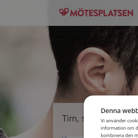
Denna webb
Tim, singelman fr
Vi använder cookie
information om d
kombinera den me