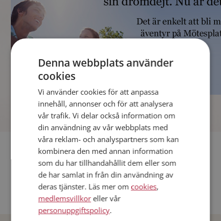
Denna webbplats använder
cookies
Vi använder cookies för att anpassa
]
innehåll, annonser och för att analysera
vår trafik. Vi delar också information om
din användning av vår webbplats med
våra reklam- och analyspartners som kan
Fler singlar
kombinera den med annan information
som du har tillhandahållit dem eller som
Andra singlar från Stockholm
de har samlat in från din användning av
deras tjänster. Läs mer om
cookies
,
Dejta män i Sverige
medlemsvillkor
eller vår
Dejta kvinnor i Sverige
personuppgiftspolicy
.