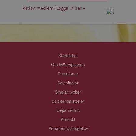
Redan medlem? Logga in här »
prot
prot
Priva
Priva
Startsidan
Om Mötesplatsen
Funktioner
Sök singlar
Singlar tycker
Solskenshistorier
Dejta säkert
Kontakt
Personuppgiftspolicy