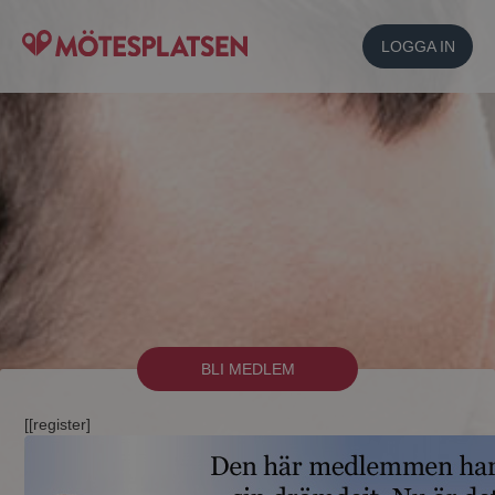
LOGGA IN
BLI MEDLEM
[[register]