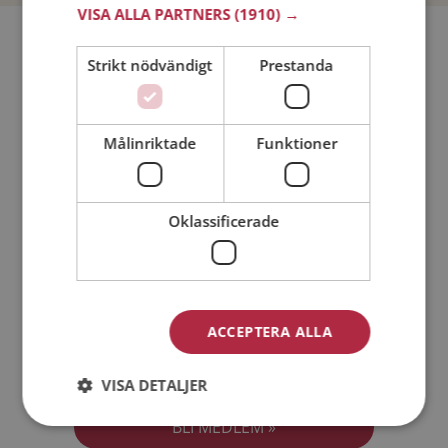
VISA ALLA PARTNERS
(1910) →
Bli medlem utan kostnad!
Strikt nödvändigt
Prestanda
Jag är en:
Man
Kvinna
Målinriktade
Funktioner
Min ålder:
Oklassificerade
ACCEPTERA ALLA
Jag accepterar
Medlemsvillkoren
VISA DETALJER
Jag accepterar
Personuppgiftspolicyn