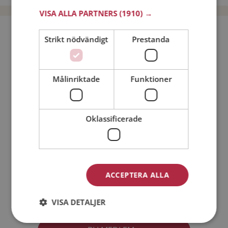
VISA ALLA PARTNERS
(1910) →
Bli medlem utan kostnad!
Strikt nödvändigt
Prestanda
Jag är en:
Man
Kvinna
Målinriktade
Funktioner
Min ålder:
Oklassificerade
ACCEPTERA ALLA
Jag accepterar
Medlemsvillkoren
VISA DETALJER
Jag accepterar
Personuppgiftspolicyn