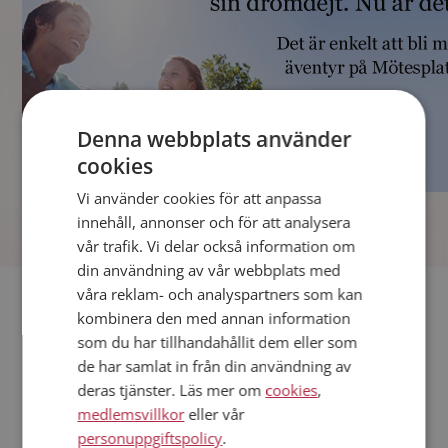
Denna webbplats använder
cookies
Vi använder cookies för att anpassa
]
innehåll, annonser och för att analysera
vår trafik. Vi delar också information om
din användning av vår webbplats med
våra reklam- och analyspartners som kan
Fler singlar
kombinera den med annan information
som du har tillhandahållit dem eller som
Andra singlar från Kalmar
de har samlat in från din användning av
Män från Kalmar
deras tjänster. Läs mer om
cookies
,
Dejta kvinnor i Sverige
medlemsvillkor
eller vår
Dejta män i Sverige
personuppgiftspolicy
.