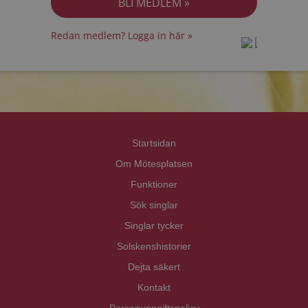
Redan medlem? Logga in här »
prot
prot
Priva
Priva
Startsidan
Om Mötesplatsen
Funktioner
Sök singlar
Singlar tycker
Solskenshistorier
Dejta säkert
Kontakt