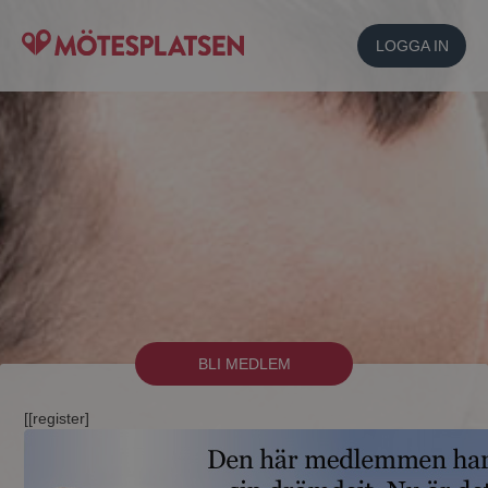
LOGGA IN
BLI MEDLEM
[[register]