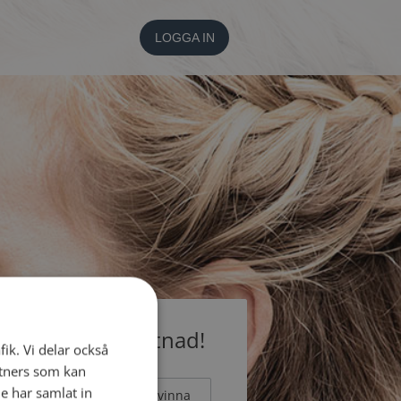
LOGGA IN
medlem utan kostnad!
fik. Vi delar också
tners som kan
e har samlat in
Man
Kvinna