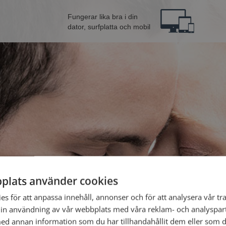
Fungerar lika bra i din
dator, surfplatta och mobil
plats använder cookies
från Stockholm
Bli 
s för att anpassa innehåll, annonser och för att analysera vår tra
in användning av vår webbplats med våra reklam- och analyspar
d annan information som du har tillhandahållit dem eller som d
Jag är en: