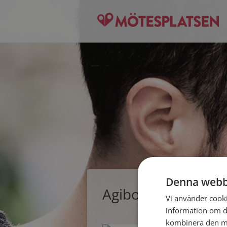
Denna webb
Agibo, singelman f
Vi använder cookie
information om d
kombinera den me