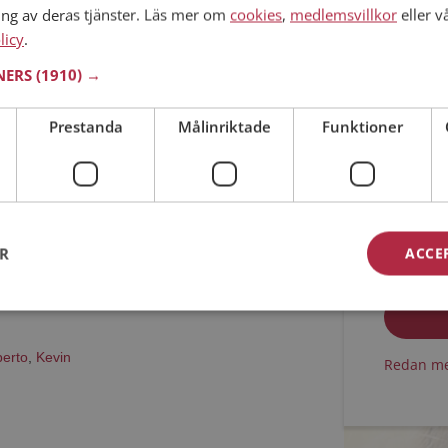
ing av deras tjänster. Läs mer om
cookies
,
medlemsvillkor
eller v
licy
.
Västmanlands län
Min ålder
31 år
TNERS
(1910) →
bo med? Som medlem på Mötesplatsen får du
liga detaljer om alla singlarna.
Prestanda
Målinriktade
Funktioner
Jag acc
ER
ACCE
Jag acc
erto
,
Kevin
Redan me