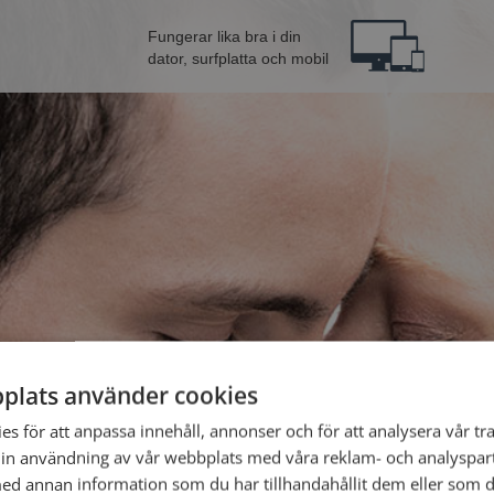
Fungerar lika bra i din
dator, surfplatta och mobil
plats använder cookies
rån Sala
Bli 
s för att anpassa innehåll, annonser och för att analysera vår tra
in användning av vår webbplats med våra reklam- och analyspar
d annan information som du har tillhandahållit dem eller som d
Jag är en: