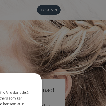
LOGGA IN
medlem utan kostnad!
fik. Vi delar också
tners som kan
e har samlat in
Man
Kvinna