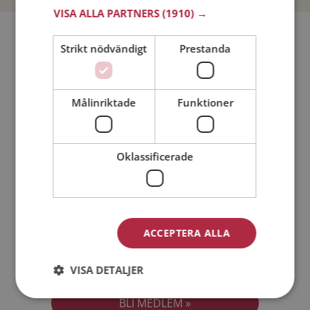
VISA ALLA PARTNERS
(1910) →
Bli medlem utan kostnad!
Strikt nödvändigt
Prestanda
Jag är en:
Man
Kvinna
Målinriktade
Funktioner
Min ålder:
Oklassificerade
ACCEPTERA ALLA
Jag accepterar
Medlemsvillkoren
VISA DETALJER
Jag accepterar
Personuppgiftspolicyn