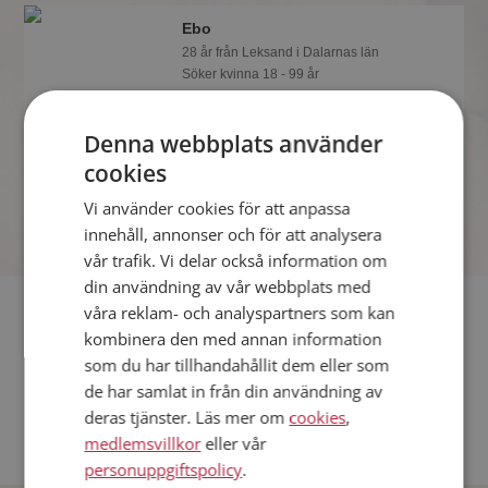
Ebo
28 år från Leksand i Dalarnas län
Söker kvinna 18 - 99 år
Vill du veta mer om Ebo? Du kan se en
fullständig profil med kuriosa och foton
Denna webbplats använder
om du är medlem på Mötesplatsen.
cookies
Vi använder cookies för att anpassa
innehåll, annonser och för att analysera
vår trafik. Vi delar också information om
din användning av vår webbplats med
Fler singlar
våra reklam- och analyspartners som kan
kombinera den med annan information
som du har tillhandahållit dem eller som
Fler singelmän från Leksand
:
Lasse
,
Jimmy
,
Daniel
de har samlat in från din användning av
Kvinnor från Leksand
deras tjänster. Läs mer om
cookies
,
Dejta kvinnor i Sverige
medlemsvillkor
eller vår
Dejta män i Sverige
personuppgiftspolicy
.