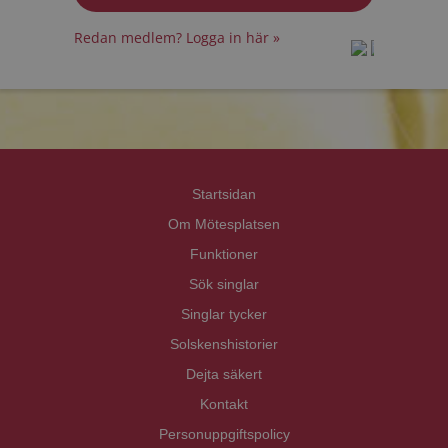
Redan medlem? Logga in här »
prot
prot
Priva
Priva
Startsidan
Om Mötesplatsen
Funktioner
Sök singlar
Singlar tycker
Solskenshistorier
Dejta säkert
Kontakt
Personuppgiftspolicy