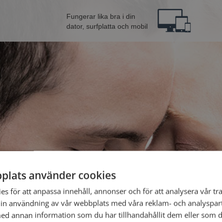
Fungerar lika bra i din
dator, surfplatta och mobil
plats använder cookies
Bli 
s för att anpassa innehåll, annonser och för att analysera vår tra
in användning av vår webbplats med våra reklam- och analyspar
d annan information som du har tillhandahållit dem eller som d
Jag är en: