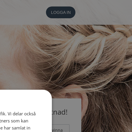
LOGGA IN
medlem utan kostnad!
fik. Vi delar också
tners som kan
e har samlat in
Man
Kvinna