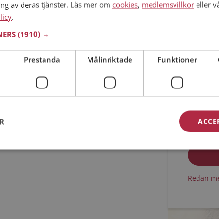
ing av deras tjänster. Läs mer om
cookies
,
medlemsvillkor
eller v
licy
.
Min ålder
TNERS
(1910) →
Prestanda
Målinriktade
Funktioner
ER
ACCE
Jag acc
Jag acc
Redan me