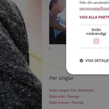
från din användn
personuppgiftspo
VISA ALLA PAR
Strikt
nödvändigt
]
VISA DETALJ
Fler singlar
Andra singlar från Stockholm
Dejta män i Sverige
Dejta kvinnor i Sverige