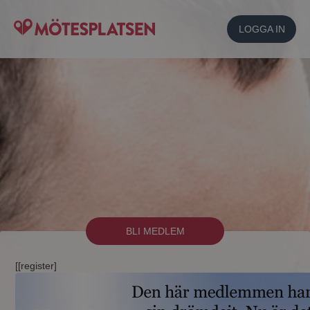
LOGGA IN
BLI MEDLEM
[[register]