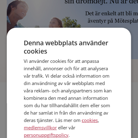
Denna webbplats använder
cookies
Vi använder cookies för att anpassa
]
innehåll, annonser och för att analysera
vår trafik. Vi delar också information om
din användning av vår webbplats med
våra reklam- och analyspartners som kan
Fler singlar
kombinera den med annan information
som du har tillhandahållit dem eller som
Andra singlar från Norrköping
de har samlat in från din användning av
Män från Norrköping
deras tjänster. Läs mer om
cookies
,
Dejta kvinnor i Sverige
medlemsvillkor
eller vår
Dejta män i Sverige
personuppgiftspolicy
.