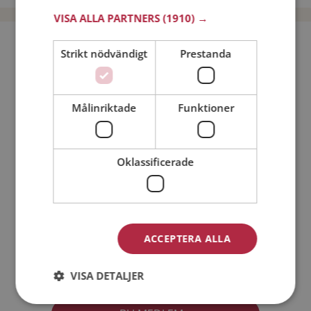
VISA ALLA PARTNERS
(1910) →
Bli medlem utan kostnad!
Strikt nödvändigt
Prestanda
Jag är en:
Man
Kvinna
Målinriktade
Funktioner
Min ålder:
Oklassificerade
ACCEPTERA ALLA
Jag accepterar
Medlemsvillkoren
VISA DETALJER
Jag accepterar
Personuppgiftspolicyn