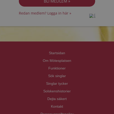
Redan medlem? Logga in här »
prot
prot
Priva
Priva
Startsidan
Om Mötesplatsen
Funktioner
Sök singlar
Singlar tycker
Solskenshistorier
Dejta säkert
Kontakt