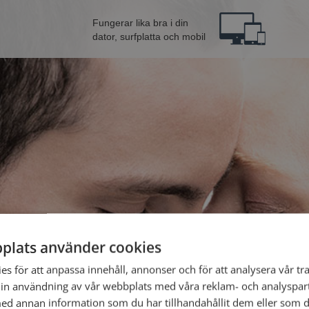
Fungerar lika bra i din
dator, surfplatta och mobil
plats använder cookies
 från Lycksele
Bli 
s för att anpassa innehåll, annonser och för att analysera vår tra
in användning av vår webbplats med våra reklam- och analyspar
d annan information som du har tillhandahållit dem eller som d
Jag är en: