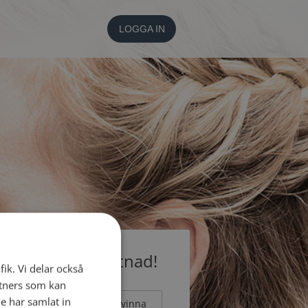
LOGGA IN
medlem utan kostnad!
fik. Vi delar också
tners som kan
e har samlat in
Man
Kvinna