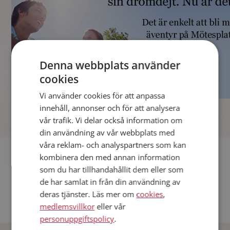
Denna webbplats använder
cookies
Vi använder cookies för att anpassa
]
innehåll, annonser och för att analysera
vår trafik. Vi delar också information om
din användning av vår webbplats med
våra reklam- och analyspartners som kan
Fler singlar
kombinera den med annan information
som du har tillhandahållit dem eller som
Andra singlar från Stockholm
de har samlat in från din användning av
deras tjänster. Läs mer om
cookies
,
Dejta män i Sverige
medlemsvillkor
eller vår
Dejta kvinnor i Sverige
personuppgiftspolicy
.