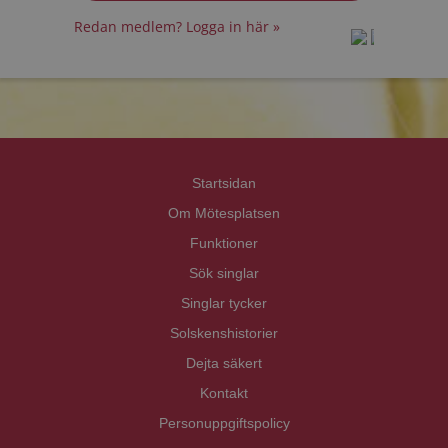
Redan medlem? Logga in här »
prot
prot
Priva
Priva
Startsidan
Om Mötesplatsen
Funktioner
Sök singlar
Singlar tycker
Solskenshistorier
Dejta säkert
Kontakt
Personuppgiftspolicy