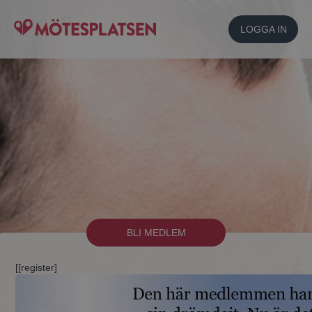
LOGGA IN
BLI MEDLEM
[[register]