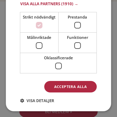
VISA ALLA PARTNERS
(1910) →
Bli medlem utan kostnad!
Strikt nödvändigt
Prestanda
Jag är en:
Man
Kvinna
Målinriktade
Funktioner
Min ålder:
Oklassificerade
ACCEPTERA ALLA
Jag accepterar
Medlemsvillkoren
VISA DETALJER
Jag accepterar
Personuppgiftspolicyn