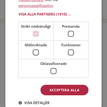
Dejta kvinnor i Sverige
personuppgiftspolicy
.
Dejta män i Sverige
VISA ALLA PARTNERS
(1910) →
Strikt nödvändigt
Prestanda
Bli medlem utan kostnad!
Målinriktade
Funktioner
Jag är en:
Man
Kvinna
Min ålder:
Oklassificerade
ACCEPTERA ALLA
VISA DETALJER