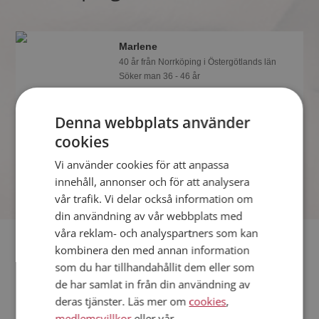
Marlene
40 år från Norrköping i Östergötlands län
Söker man 36 - 46 år
Om en minut kan du vara medlem på
Mötesplatsen och se om Marlene är
Denna webbplats använder
tankspridd eller händig! Det är enklare
cookies
att hitta kärleken på nätet!
Vi använder cookies för att anpassa
innehåll, annonser och för att analysera
vår trafik. Vi delar också information om
din användning av vår webbplats med
våra reklam- och analyspartners som kan
Fler singlar
kombinera den med annan information
som du har tillhandahållit dem eller som
Fler singelkvinnor från Norrköping
:
Ametist
,
Anne-Lie
,
de har samlat in från din användning av
Gunilla
deras tjänster. Läs mer om
cookies
,
Män från Norrköping
medlemsvillkor
eller vår