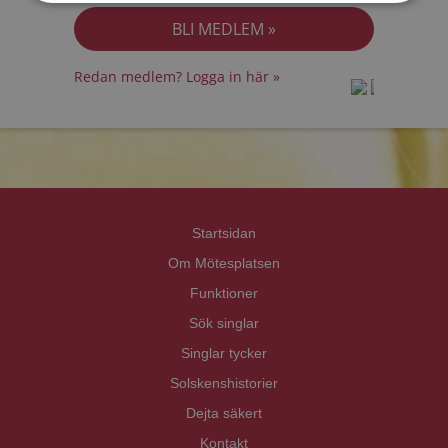
Redan medlem? Logga in här »
prot
prot
Priva
Priva
Startsidan
Om Mötesplatsen
Funktioner
Sök singlar
Singlar tycker
Solskenshistorier
Dejta säkert
Kontakt