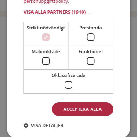
personuppgiftspolicy
.
Dejta män i Sverige
VISA ALLA PARTNERS
(1910) →
Bli medlem utan kostnad!
Strikt nödvändigt
Prestanda
Jag är en:
Man
Kvinna
Målinriktade
Funktioner
Min ålder:
Oklassificerade
ACCEPTERA ALLA
VISA DETALJER
Jag accepterar
Medlemsvillkoren
Jag accepterar
Personuppgiftspolicyn