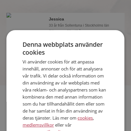
Jessica
33 år från Sollentuna i Stockholms län
Söker man 30 - 40 år
Vad jobbar Jessica med? Som medlem
Denna webbplats använder
på Mötesplatsen får du reda på alla
cookies
möjliga detaljer om alla singlarna.
Vi använder cookies för att anpassa
innehåll, annonser och för att analysera
vår trafik. Vi delar också information om
din användning av vår webbplats med
våra reklam- och analyspartners som kan
Fler singlar
kombinera den med annan information
som du har tillhandahållit dem eller som
Fler singelkvinnor från Sollentuna
:
Abi
,
Nataly
,
Lindacurvy
de har samlat in från din användning av
deras tjänster. Läs mer om
cookies
,
Män från Sollentuna
medlemsvillkor
eller vår
Dejta kvinnor i Sverige