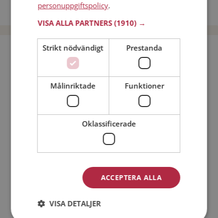
personuppgiftspolicy
.
Dejta män i Sverige
VISA ALLA PARTNERS
(1910) →
Strikt nödvändigt
Prestanda
Bli medlem utan kostnad!
Jag är en:
Man
Kvinna
Målinriktade
Funktioner
Min ålder:
Oklassificerade
ACCEPTERA ALLA
VISA DETALJER
Jag accepterar
Medlemsvillkoren