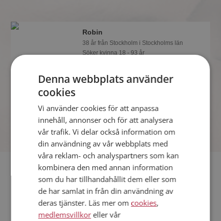
Robin
38 år från Stockholm i Stockholms län
Söker kvinna 18 - 93 år
Visst verkar denna singel trevlig? Det
Denna webbplats använder
tar en minut att bli medlem på
Mötesplatsen, sen kan du lära dig allt
cookies
om Robin.
Vi använder cookies för att anpassa
innehåll, annonser och för att analysera
vår trafik. Vi delar också information om
din användning av vår webbplats med
våra reklam- och analyspartners som kan
Fler singlar
kombinera den med annan information
som du har tillhandahållit dem eller som
de har samlat in från din användning av
Fler singelmän från Stockholm
:
Leyo
,
Devin
,
Magnus
deras tjänster. Läs mer om
cookies
,
Kvinnor från Stockholm
medlemsvillkor
eller vår
Dejta kvinnor i Sverige