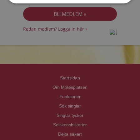
Jag accepterar
Personuppgiftspolicyn
Redan medlem? Logga in här »
prot
prot
Priva
Priva
Startsidan
Om Mötesplatsen
Funktioner
Sök singlar
Singlar tycker
Solskenshistorier
Dejta säkert