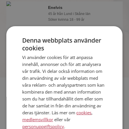
Enelvis
45 år från Lund i Skåne län
Söker kvinna 18 - 99 år
Gillar du att resa? Det kanske Enelvis
också gör, bli medlem nu för att ta reda
Denna webbplats använder
på det och mängder av andra
spännande fakta.
cookies
Vi använder cookies för att anpassa
innehåll, annonser och för att analysera
vår trafik. Vi delar också information om
din användning av vår webbplats med
våra reklam- och analyspartners som kan
Fler singlar
kombinera den med annan information
som du har tillhandahållit dem eller som
Fler singelmän från Lund
:
Shan
,
Nils
,
Felix
de har samlat in från din användning av
Kvinnor från Lund
deras tjänster. Läs mer om
cookies
,
Dejta kvinnor i Sverige
medlemsvillkor
eller vår
Dejta män i Sverige
personuppgiftspolicy
.