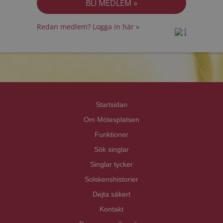
Redan medlem? Logga in här »
prot
prot
Priva
Priva
Startsidan
Om Mötesplatsen
Funktioner
Sök singlar
Singlar tycker
Solskenshistorier
Dejta säkert
Kontakt