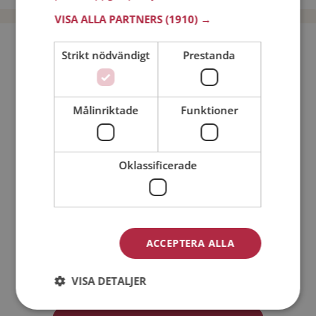
VISA ALLA PARTNERS
(1910) →
Bli medlem utan kostnad!
Strikt nödvändigt
Prestanda
Jag är en:
Man
Kvinna
Målinriktade
Funktioner
Min ålder:
Oklassificerade
ACCEPTERA ALLA
Jag accepterar
Medlemsvillkoren
VISA DETALJER
Jag accepterar
Personuppgiftspolicyn