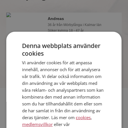
Andreas
36 år från Mörbylånga i Kalmar län
Söker kvinna 18 - 47 år
Gillar du att resa? Det kanske Andreas
Denna webbplats använder
också gör, bli medlem nu för att ta reda
på det och mängder av andra
cookies
spännande fakta.
Vi använder cookies för att anpassa
innehåll, annonser och för att analysera
vår trafik. Vi delar också information om
din användning av vår webbplats med
våra reklam- och analyspartners som kan
Fler singlar
kombinera den med annan information
som du har tillhandahållit dem eller som
de har samlat in från din användning av
Fler singelmän från Mörbylånga
:
Peter
,
Kothanzjr
,
Thomas
deras tjänster. Läs mer om
cookies
,
Kvinnor från Mörbylånga
medlemsvillkor
eller vår
Dejta kvinnor i Sverige