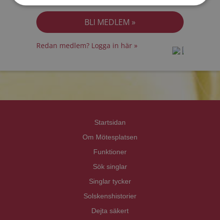
Jag accepterar
Personuppgiftspolicyn
Redan medlem? Logga in här »
prot
prot
Priva
Priva
Startsidan
Om Mötesplatsen
Funktioner
Sök singlar
Singlar tycker
Solskenshistorier
Dejta säkert