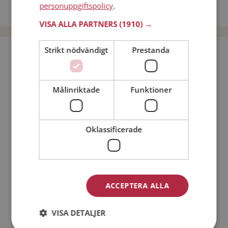
personuppgiftspolicy
.
Dejta män i Sverige
VISA ALLA PARTNERS
(1910) →
Strikt nödvändigt
Prestanda
Bli medlem utan kostnad!
Jag är en:
Man
Kvinna
Målinriktade
Funktioner
Min ålder:
Oklassificerade
ACCEPTERA ALLA
VISA DETALJER
Jag accepterar
Medlemsvillkoren