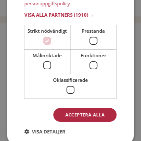
personuppgiftspolicy
.
Dejta män i Sverige
VISA ALLA PARTNERS
(1910) →
Strikt nödvändigt
Prestanda
Bli medlem utan kostnad!
Jag är en:
Man
Kvinna
Målinriktade
Funktioner
Min ålder:
Oklassificerade
ACCEPTERA ALLA
VISA DETALJER
Jag accepterar
Medlemsvillkoren