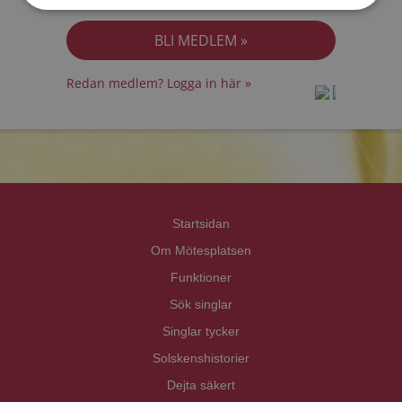
Jag accepterar
Personuppgiftspolicyn
Redan medlem? Logga in här »
prot
prot
Priva
Priva
Startsidan
Om Mötesplatsen
Funktioner
Sök singlar
Singlar tycker
Solskenshistorier
Dejta säkert