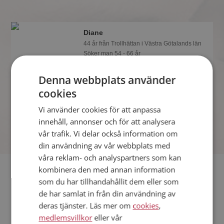
Diane
44 år från Trollhättan i Västra Götalands län
Söker man 54 - 66 år
Visst verkar denna singel trevlig? Det
Denna webbplats använder
tar en minut att bli medlem på
Mötesplatsen, sen kan du lära dig allt
cookies
om Diane.
Vi använder cookies för att anpassa
innehåll, annonser och för att analysera
vår trafik. Vi delar också information om
din användning av vår webbplats med
våra reklam- och analyspartners som kan
Fler singlar
kombinera den med annan information
som du har tillhandahållit dem eller som
de har samlat in från din användning av
Fler singelkvinnor från Trollhättan
:
Jana
,
Helena
,
Päivi
deras tjänster. Läs mer om
cookies
,
Män från Trollhättan
medlemsvillkor
eller vår
Dejta kvinnor i Sverige