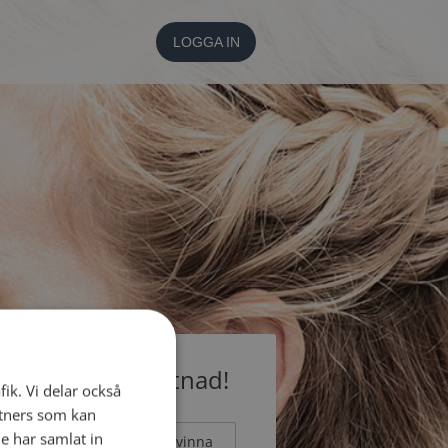
LOGGA IN
medlem utan kostnad!
fik. Vi delar också
tners som kan
e har samlat in
Man
Kvinna