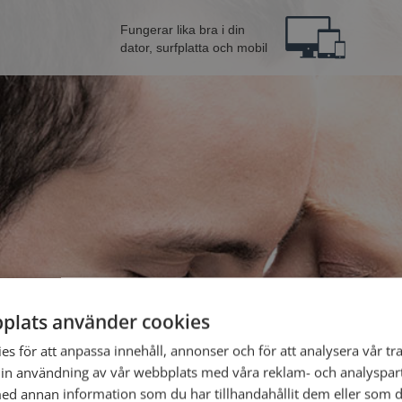
Fungerar lika bra i din
dator, surfplatta och mobil
plats använder cookies
ån Avesta
Bli 
s för att anpassa innehåll, annonser och för att analysera vår tra
in användning av vår webbplats med våra reklam- och analyspar
d annan information som du har tillhandahållit dem eller som d
Jag är en: