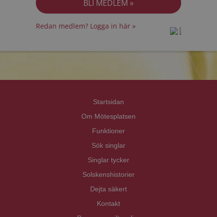
Redan medlem? Logga in här »
prot
prot
Priva
Priva
Startsidan
Om Mötesplatsen
Funktioner
Sök singlar
Singlar tycker
Solskenshistorier
Dejta säkert
Kontakt