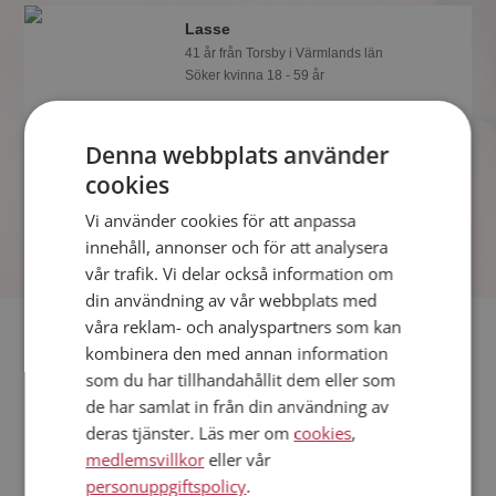
Lasse
41 år från Torsby i Värmlands län
Söker kvinna 18 - 59 år
Gillar du att resa? Det kanske Lasse
också gör, bli medlem nu för att ta reda
Denna webbplats använder
på det och mängder av andra
spännande fakta.
cookies
Vi använder cookies för att anpassa
innehåll, annonser och för att analysera
vår trafik. Vi delar också information om
din användning av vår webbplats med
våra reklam- och analyspartners som kan
Fler singlar
kombinera den med annan information
som du har tillhandahållit dem eller som
Fler singelmän från Torsby
:
Hansa
,
Johan
,
Nrmlss
de har samlat in från din användning av
Kvinnor från Torsby
deras tjänster. Läs mer om
cookies
,
Dejta kvinnor i Sverige
medlemsvillkor
eller vår
Dejta män i Sverige
personuppgiftspolicy
.