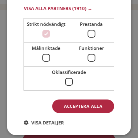
VISA ALLA PARTNERS
(1910) →
Bli medlem utan kostnad!
Strikt nödvändigt
Prestanda
Jag är en:
Man
Kvinna
Målinriktade
Funktioner
Min ålder:
Oklassificerade
ACCEPTERA ALLA
Jag accepterar
Medlemsvillkoren
VISA DETALJER
Jag accepterar
Personuppgiftspolicyn