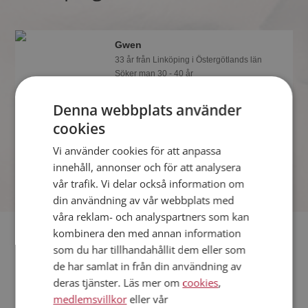
Gwen
33 år från Linköping i Östergötlands län
Söker man 30 - 40 år
Vill du veta mer om Gwen? Du kan se
Denna webbplats använder
en fullständig profil med kuriosa och
foton om du är medlem på
cookies
Mötesplatsen.
Vi använder cookies för att anpassa
innehåll, annonser och för att analysera
vår trafik. Vi delar också information om
din användning av vår webbplats med
våra reklam- och analyspartners som kan
Fler singlar
kombinera den med annan information
som du har tillhandahållit dem eller som
de har samlat in från din användning av
Fler singelkvinnor från Linköping
:
Hej
,
Eva Li
,
Su
deras tjänster. Läs mer om
cookies
,
Män från Linköping
medlemsvillkor
eller vår
Dejta kvinnor i Sverige