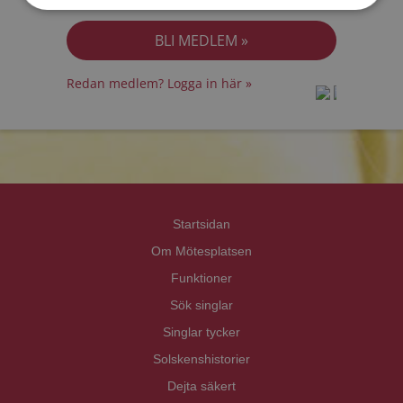
Jag accepterar
Personuppgiftspolicyn
Redan medlem? Logga in här »
prot
prot
Priva
Priva
Startsidan
Om Mötesplatsen
Funktioner
Sök singlar
Singlar tycker
Solskenshistorier
Dejta säkert