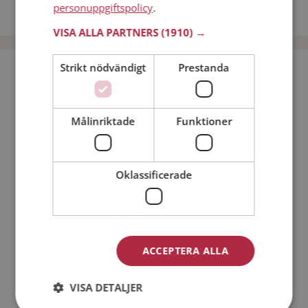
personuppgiftspolicy
.
Dejta män i Sverige
VISA ALLA PARTNERS
(1910) →
Strikt nödvändigt
Prestanda
Bli medlem utan kostnad!
Jag är en:
Man
Kvinna
Målinriktade
Funktioner
Min ålder:
Oklassificerade
ACCEPTERA ALLA
VISA DETALJER
Jag accepterar
Medlemsvillkoren