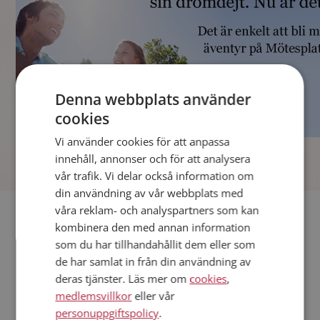
Denna webbplats använder
cookies
Vi använder cookies för att anpassa
]
innehåll, annonser och för att analysera
vår trafik. Vi delar också information om
din användning av vår webbplats med
våra reklam- och analyspartners som kan
Fler singlar
kombinera den med annan information
som du har tillhandahållit dem eller som
Andra singlar från Kalmar
de har samlat in från din användning av
Män från Kalmar
deras tjänster. Läs mer om
cookies
,
Dejta kvinnor i Sverige
medlemsvillkor
eller vår
Dejta män i Sverige
personuppgiftspolicy
.