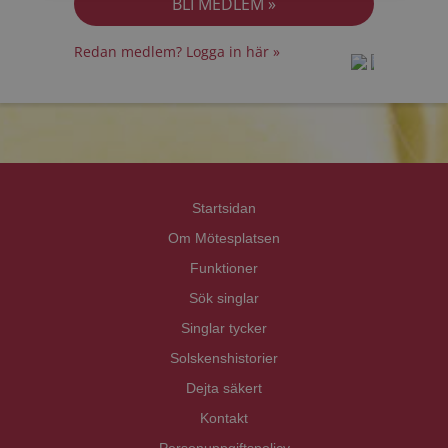
Redan medlem? Logga in här »
prot
prot
Priva
Priva
Startsidan
Om Mötesplatsen
Funktioner
Sök singlar
Singlar tycker
Solskenshistorier
Dejta säkert
Kontakt