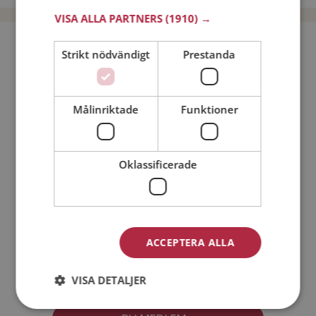
VISA ALLA PARTNERS
(1910) →
Bli medlem utan kostnad!
Strikt nödvändigt
Prestanda
Jag är en:
Man
Kvinna
Målinriktade
Funktioner
Min ålder:
Oklassificerade
ACCEPTERA ALLA
Jag accepterar
Medlemsvillkoren
VISA DETALJER
Jag accepterar
Personuppgiftspolicyn