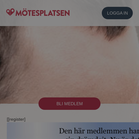
LOGGA IN
BLI MEDLEM
[[register]