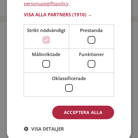
personuppgiftspolicy
.
Dejta män i Sverige
VISA ALLA PARTNERS
(1910) →
Strikt nödvändigt
Prestanda
Bli medlem utan kostnad!
Jag är en:
Man
Kvinna
Målinriktade
Funktioner
Min ålder:
Oklassificerade
ACCEPTERA ALLA
VISA DETALJER
Jag accepterar
Medlemsvillkoren