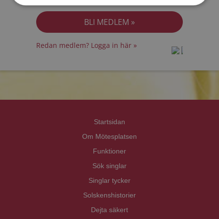
Jag accepterar
Personuppgiftspolicyn
Redan medlem? Logga in här »
prot
prot
Priva
Priva
Startsidan
Om Mötesplatsen
Funktioner
Sök singlar
Singlar tycker
Solskenshistorier
Dejta säkert