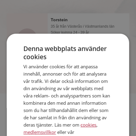
Torstein
35 år från Västerås i Västmanlands län
Söker kvinna 24 - 39 år
Vill du veta mer om Torstein? Du kan
Denna webbplats använder
se en fullständig profil med kuriosa och
foton om du är medlem på
cookies
Mötesplatsen.
Vi använder cookies för att anpassa
innehåll, annonser och för att analysera
vår trafik. Vi delar också information om
din användning av vår webbplats med
våra reklam- och analyspartners som kan
Fler singlar
kombinera den med annan information
som du har tillhandahållit dem eller som
de har samlat in från din användning av
Fler singelmän från Västerås
:
Sonny
,
Mirza
,
Jacek
deras tjänster. Läs mer om
cookies
,
Kvinnor från Västerås
medlemsvillkor
eller vår
Dejta kvinnor i Sverige