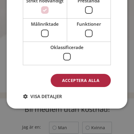
Strikt nödvändigt
Prestanda
Antal röster: 882
Målinriktade
Funktioner
Oklassificerade
Vilken storstad i Sverige är vackrast på sommaren?
Tycker du att kvinnor i allmänhet sminkar sig för mycket?
Vad kan du INTE tänka dig att låna pengar till:
ACCEPTERA ALLA
TILLBAKA
VISA DETALJER
Bli medlem utan kostnad!
Jag är en:
Man
Kvinna