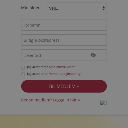
Min ålder:
Jag accepterar
Medlemsvillkoren
Jag accepterar
Personuppgiftspolicyn
Redan medlem? Logga in här »
prot
prot
Priva
Priva