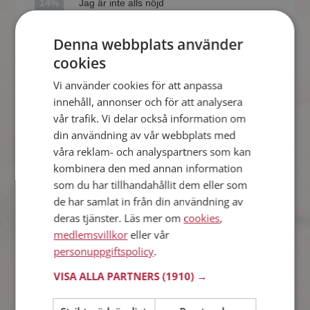
14%
Jag är inte alls nöjd
Denna webbplats använder
44%
Jag är väldigt nöjd
cookies
Vi använder cookies för att anpassa
Vi kunde presterat lite
42%
innehåll, annonser och för att analysera
bättre
vår trafik. Vi delar också information om
din användning av vår webbplats med
Kvinnor tycker
våra reklam- och analyspartners som kan
kombinera den med annan information
som du har tillhandahållit dem eller som
6%
Jag är inte alls nöjd
de har samlat in från din användning av
deras tjänster. Läs mer om
cookies
,
medlemsvillkor
eller vår
56%
Jag är väldigt nöjd
personuppgiftspolicy
.
VISA ALLA PARTNERS
(1910) →
Vi kunde presterat lite
38%
bättre