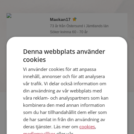
Mackan17
73 år från Östersund i Jämtlands län
Söker kvinna 60 - 70 år
Visst verkar denna singel trevlig? Det
tar en minut att bli medlem på
Denna webbplats använder
Mötesplatsen, sen kan du lära dig allt
cookies
om Mackan17.
Vi använder cookies för att anpassa
innehåll, annonser och för att analysera
vår trafik. Vi delar också information om
din användning av vår webbplats med
våra reklam- och analyspartners som kan
Fler singlar
kombinera den med annan information
som du har tillhandahållit dem eller som
Fler singelmän från Östersund
:
LunEri
,
sportfiskarn
,
de har samlat in från din användning av
Järven46
deras tjänster. Läs mer om
cookies
,
Kvinnor från Östersund
medlemsvillkor
eller vår