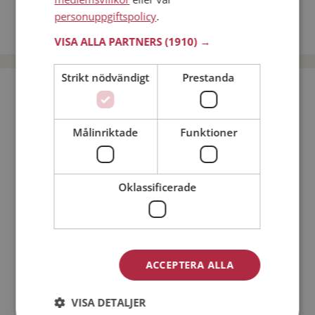
Dejta kvinnor i Sverige
personuppgiftspolicy
.
Dejta män i Sverige
VISA ALLA PARTNERS
(1910) →
Strikt nödvändigt
Prestanda
Bli medlem utan kostnad!
Målinriktade
Funktioner
Jag är en:
Man
Kvinna
Min ålder:
Oklassificerade
ACCEPTERA ALLA
VISA DETALJER