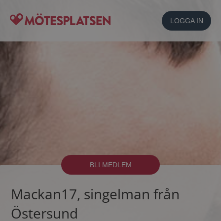
LOGGA IN
BLI MEDLEM
Mackan17, singelman från
Östersund