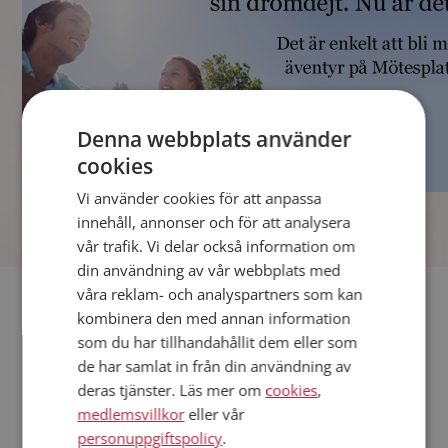
Denna webbplats använder
cookies
Vi använder cookies för att anpassa
]
innehåll, annonser och för att analysera
vår trafik. Vi delar också information om
din användning av vår webbplats med
våra reklam- och analyspartners som kan
Fler singlar
kombinera den med annan information
som du har tillhandahållit dem eller som
Andra singlar från Örkelljunga
de har samlat in från din användning av
Kvinnor från Örkelljunga
deras tjänster. Läs mer om
cookies
,
Dejta kvinnor i Sverige
medlemsvillkor
eller vår
Dejta män i Sverige
personuppgiftspolicy
.