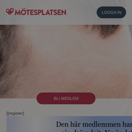
LOGGA IN
BLI MEDLEM
[[register]