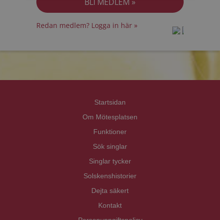
Redan medlem? Logga in här »
prot
prot
Priva
Priva
Startsidan
Om Mötesplatsen
Funktioner
Sök singlar
Singlar tycker
Solskenshistorier
Dejta säkert
Kontakt