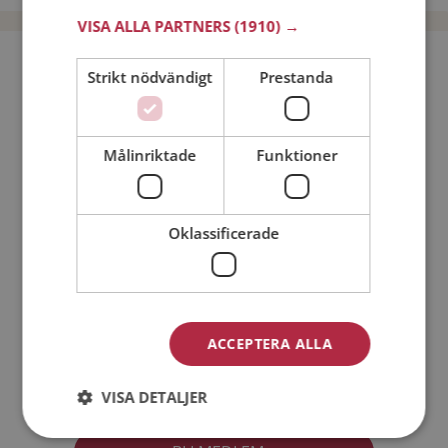
VISA ALLA PARTNERS
(1910) →
Bli medlem utan kostnad!
Strikt nödvändigt
Prestanda
Jag är en:
Man
Kvinna
Målinriktade
Funktioner
Min ålder:
Oklassificerade
ACCEPTERA ALLA
Jag accepterar
Medlemsvillkoren
VISA DETALJER
Jag accepterar
Personuppgiftspolicyn