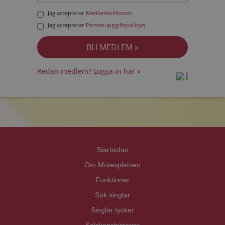
Jag accepterar
Medlemsvillkoren
Jag accepterar
Personuppgiftspolicyn
Redan medlem? Logga in här »
prot
prot
Priva
Priva
Startsidan
Om Mötesplatsen
Funktioner
Sök singlar
Singlar tycker