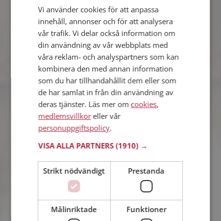
Vi använder cookies för att anpassa
David
innehåll, annonser och för att analysera
27 år från Örkelljunga i Skåne län
vår trafik. Vi delar också information om
Söker kvinna 19 - 32 år
din användning av vår webbplats med
Vill du veta om David är rätt för dig? Bli
våra reklam- och analyspartners som kan
medlem och se vad David gillar att
kombinera den med annan information
göra på kvällarna. Kanske en
som du har tillhandahållit dem eller som
träningsfantast som du?
de har samlat in från din användning av
deras tjänster. Läs mer om
cookies
,
medlemsvillkor
eller vår
Philip
personuppgiftspolicy
.
28 år från Örkelljunga i Skåne län
Söker kvinna 18 - 35 år
VISA ALLA PARTNERS
(1910) →
Som medlem kan du visa upp dig för
Philip och tusentals andra singlar på
Strikt nödvändigt
Prestanda
Mötesplatsen! Ta chansen att se vilka
som tycker att du är intressant.
Målinriktade
Funktioner