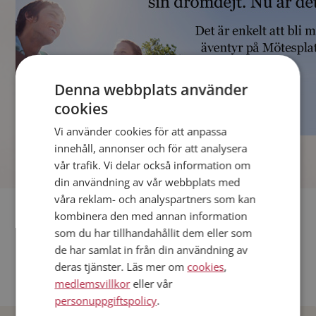
Denna webbplats använder
cookies
Vi använder cookies för att anpassa
]
innehåll, annonser och för att analysera
vår trafik. Vi delar också information om
din användning av vår webbplats med
våra reklam- och analyspartners som kan
Fler singlar
kombinera den med annan information
som du har tillhandahållit dem eller som
Andra singlar från Stockholm
de har samlat in från din användning av
deras tjänster. Läs mer om
cookies
,
Dejta män i Sverige
medlemsvillkor
eller vår
Dejta kvinnor i Sverige
personuppgiftspolicy
.