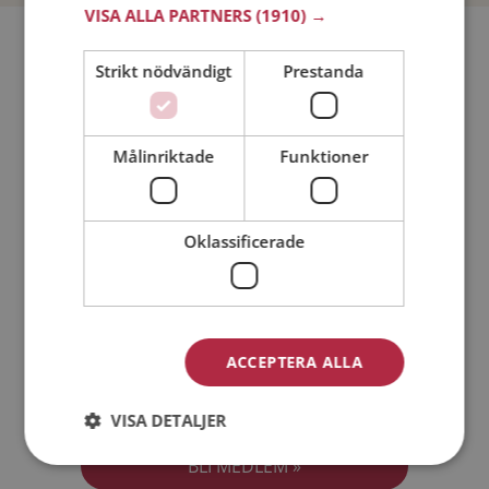
VISA ALLA PARTNERS
(1910) →
Bli medlem utan kostnad!
Strikt nödvändigt
Prestanda
Jag är en:
Man
Kvinna
Målinriktade
Funktioner
Min ålder:
Oklassificerade
ACCEPTERA ALLA
Jag accepterar
Medlemsvillkoren
VISA DETALJER
Jag accepterar
Personuppgiftspolicyn