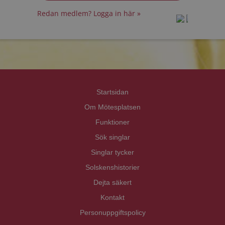
Redan medlem? Logga in här »
prot
prot
Priva
Priva
Startsidan
Om Mötesplatsen
Funktioner
Sök singlar
Singlar tycker
Solskenshistorier
Dejta säkert
Kontakt
Personuppgiftspolicy