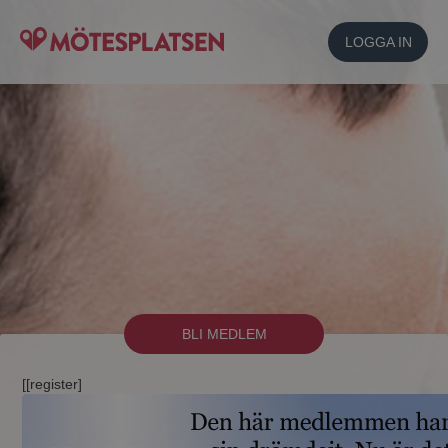
LOGGA IN
BLI MEDLEM
[[register]