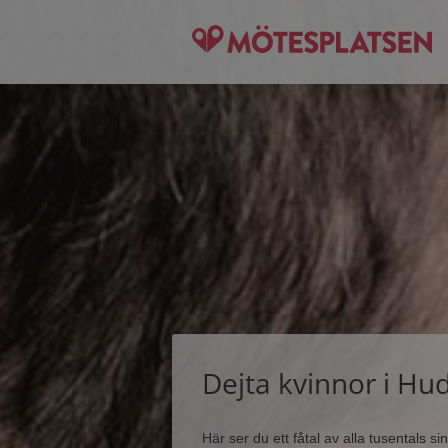
Dejta kvinnor i Hud
Här ser du ett fåtal av alla tusentals 