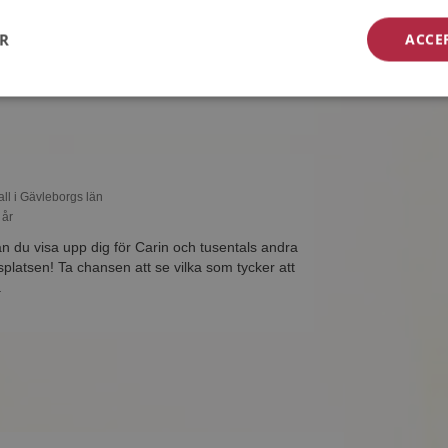
28 år
ER
ACCE
enor med? Som medlem på Mötesplatsen får du
liga detaljer om alla singlarna.
all i Gävleborgs län
 år
du visa upp dig för Carin och tusentals andra
platsen! Ta chansen att se vilka som tycker att
.