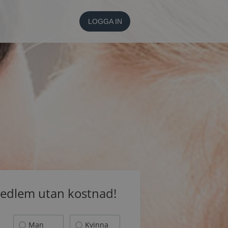
LOGGA IN
medlem utan kostnad!
Man
Kvinna