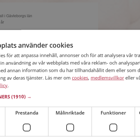
all i Gävleborgs län
 år
ive med Anna och alla andra singlar om du är
platsen. Du kan bli medlem fort och enkelt.
plats använder cookies
s för att anpassa innehåll, annonser och för att analysera vår tra
in användning av vår webbplats med våra reklam- och analyspar
d annan information som du har tillhandahållit dem eller som d
ing av deras tjänster. Läs mer om
cookies
,
medlemsvillkor
eller v
all i Gävleborgs län
licy
 år
.
elene med? Som medlem på Mötesplatsen får
TNERS
(1910) →
möjliga detaljer om alla singlarna.
Prestanda
Målinriktade
Funktioner
all i Gävleborgs län