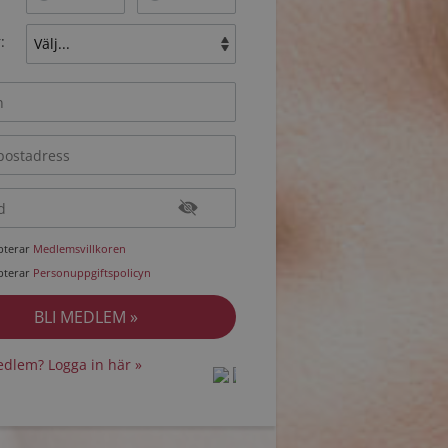
:
epterar
Medlemsvillkoren
epterar
Personuppgiftspolicyn
dlem? Logga in här »
protected by
protected by
reCAPTCHA
reCAPTCHA
-
-
Privacy
Privacy
Terms
Terms