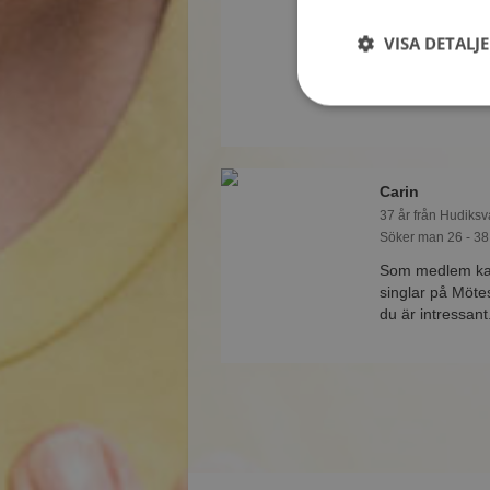
Söker kvinna 23 - 
VISA DETALJ
Vad jobbar Ell
reda på alla möj
Carin
37 år från Hudiksv
Söker man 26 - 38
Som medlem kan 
singlar på Mötes
du är intressant