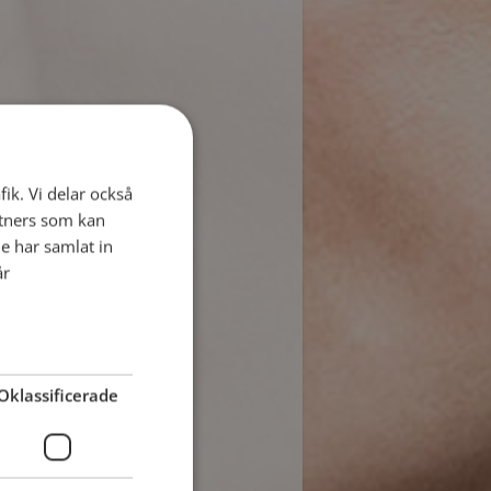
fik. Vi delar också
tners som kan
e har samlat in
år
Oklassificerade