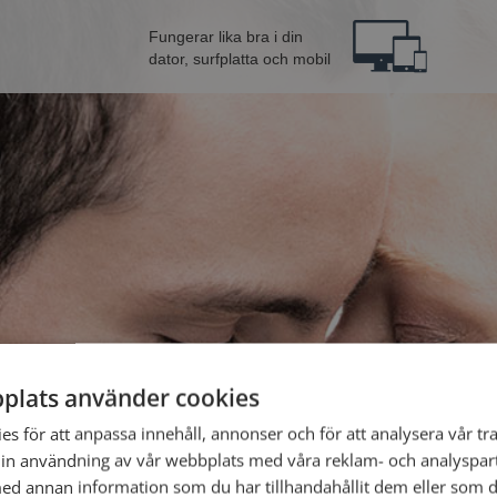
Fungerar lika bra i din
dator, surfplatta och mobil
plats använder cookies
från Västerås
Bli 
s för att anpassa innehåll, annonser och för att analysera vår tra
in användning av vår webbplats med våra reklam- och analyspar
d annan information som du har tillhandahållit dem eller som d
Jag är en: