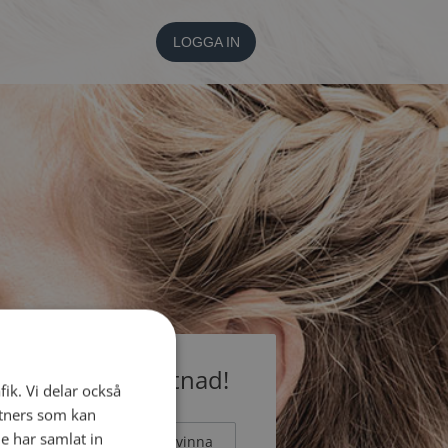
LOGGA IN
medlem utan kostnad!
fik. Vi delar också
tners som kan
e har samlat in
Man
Kvinna