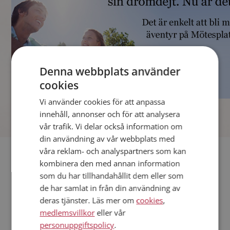
Denna webbplats använder
cookies
Vi använder cookies för att anpassa
]
innehåll, annonser och för att analysera
vår trafik. Vi delar också information om
din användning av vår webbplats med
våra reklam- och analyspartners som kan
Fler singlar
kombinera den med annan information
som du har tillhandahållit dem eller som
Andra singlar från Linköping
de har samlat in från din användning av
Kvinnor från Linköping
deras tjänster. Läs mer om
cookies
,
Dejta kvinnor i Sverige
medlemsvillkor
eller vår
Dejta män i Sverige
personuppgiftspolicy
.