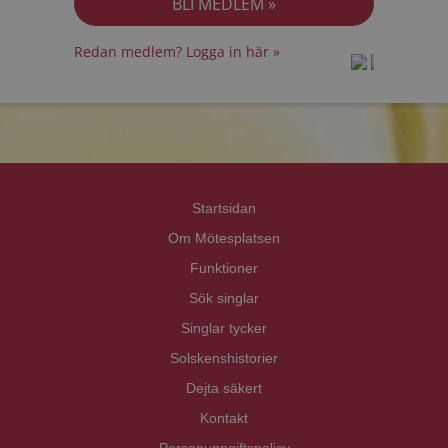
Redan medlem? Logga in här »
prot
prot
Priva
Priva
Startsidan
Om Mötesplatsen
Funktioner
Sök singlar
Singlar tycker
Solskenshistorier
Dejta säkert
Kontakt