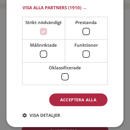
VISA ALLA PARTNERS
(1910) →
Bli medlem utan kostnad!
Strikt nödvändigt
Prestanda
Jag är en:
Man
Kvinna
Målinriktade
Funktioner
Min ålder:
Oklassificerade
ACCEPTERA ALLA
Jag accepterar
Medlemsvillkoren
VISA DETALJER
Jag accepterar
Personuppgiftspolicyn