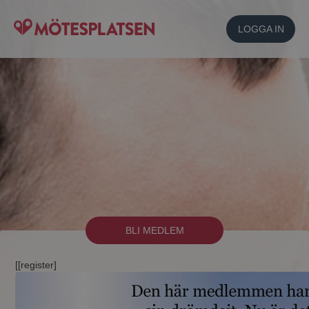
LOGGA IN
BLI MEDLEM
[[register]