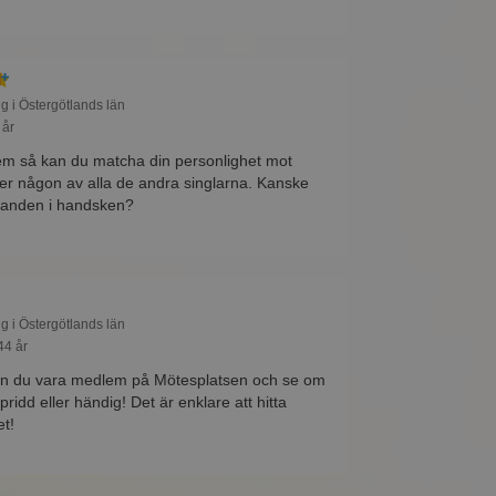
ng i Östergötlands län
 år
m så kan du matcha din personlighet mot
er någon av alla de andra singlarna. Kanske
handen i handsken?
ng i Östergötlands län
44 år
n du vara medlem på Mötesplatsen och se om
ridd eller händig! Det är enklare att hitta
et!