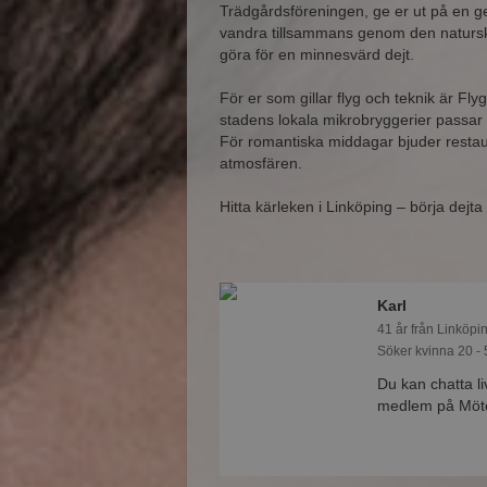
Trädgårdsföreningen, ge er ut på en g
vandra tillsammans genom den naturskö
göra för en minnesvärd dejt.
För er som gillar flyg och teknik är 
stadens lokala mikrobryggerier passar
För romantiska middagar bjuder restau
atmosfären.
Hitta kärleken i Linköping – börja dejta
Karl
41 år från Linköpi
Söker kvinna 20 - 
Du kan chatta l
medlem på Mötes