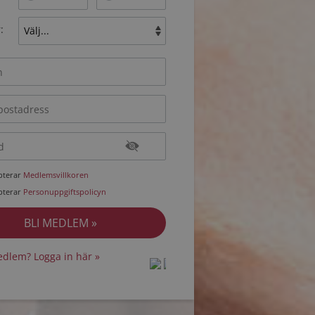
:
epterar
Medlemsvillkoren
epterar
Personuppgiftspolicyn
dlem? Logga in här »
protected by
protected by
reCAPTCHA
reCAPTCHA
-
-
Privacy
Privacy
Terms
Terms