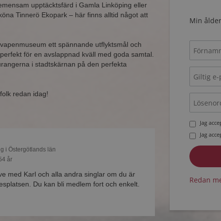
emensam upptäcktsfärd i Gamla Linköping eller
na Tinnerö Ekopark – här finns alltid något att
Min ålder
Flygvapenmuseum ett spännande utflyktsmål och
 perfekt för en avslappnad kväll med goda samtal.
rangerna i stadtskärnan på den perfekta
 folk redan idag!
Jag acc
Jag acc
ng i Östergötlands län
54 år
ive med Karl och alla andra singlar om du är
Redan me
platsen. Du kan bli medlem fort och enkelt.