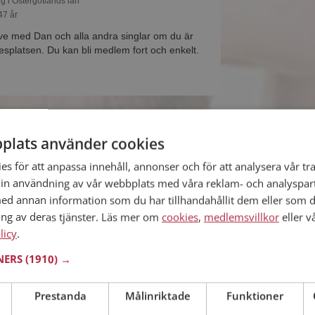
ng i Östergötlands län
47 år
ive med Dan och alla andra singlar om du är
platsen. Du kan bli medlem fort och enkelt.
plats använder cookies
ng i Östergötlands län
 år
s för att anpassa innehåll, annonser och för att analysera vår tra
m så kan du matcha din personlighet mot Pia
in användning av vår webbplats med våra reklam- och analyspar
alla de andra singlarna. Kanske passar ni som
d annan information som du har tillhandahållit dem eller som d
ken?
ing av deras tjänster. Läs mer om
cookies
,
medlemsvillkor
eller v
licy
.
TNERS
(1910) →
ng i Östergötlands län
30 år
Prestanda
Målinriktade
Funktioner
du visa upp dig för Johan och tusentals andra