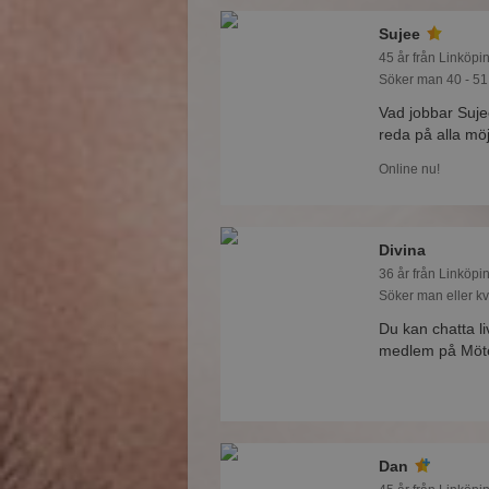
Sujee
45 år från Linköpi
Söker man 40 - 51
Vad jobbar Suj
reda på alla möj
Online nu!
Divina
36 år från Linköpi
Söker man eller kv
Du kan chatta l
medlem på Mötes
Dan