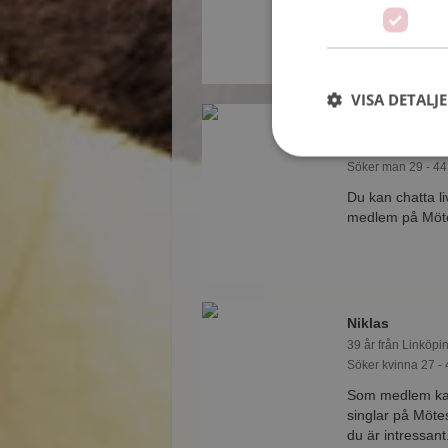
singlar på Mötes
du är intressant
VISA DETALJ
Clara
36 år från Linköpi
Söker man 29 - 44
Du kan chatta l
medlem på Mötes
Niklas
39 år från Linköpi
Söker kvinna 27 - 
Som medlem kan 
singlar på Mötes
du är intressant