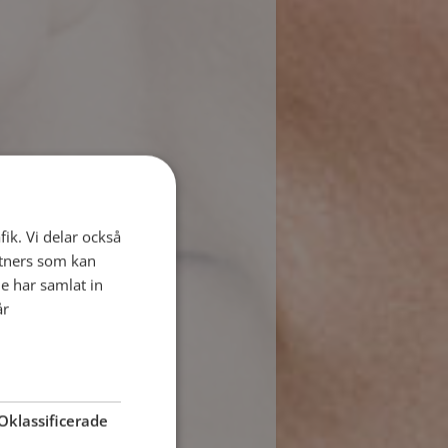
fik. Vi delar också
tners som kan
e har samlat in
år
Oklassificerade