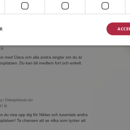
platsen! Ta chansen att se vilka som tycker att
.
ER
ACCE
ng i Östergötlands län
 år
ive med Clara och alla andra singlar om du är
platsen. Du kan bli medlem fort och enkelt.
ng i Östergötlands län
41 år
du visa upp dig för Niklas och tusentals andra
platsen! Ta chansen att se vilka som tycker att
.