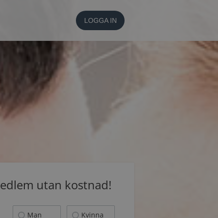
LOGGA IN
medlem utan kostnad!
Man
Kvinna